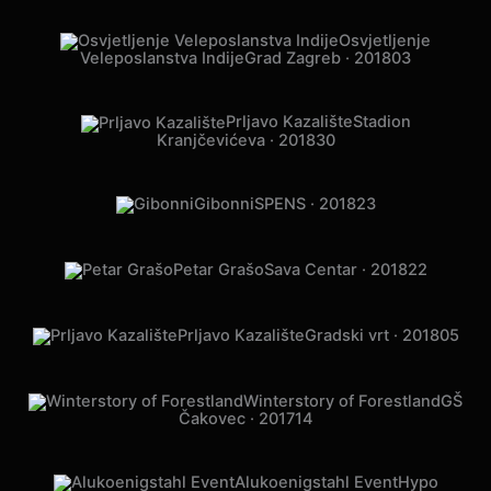
Jole
Cibona · 2018
07
Osvjetljenje
Veleposlanstva Indije
Grad Zagreb · 2018
03
Prljavo Kazalište
Stadion
Kranjčevićeva · 2018
30
Gibonni
SPENS · 2018
23
Petar Grašo
Sava Centar · 2018
22
Prljavo Kazalište
Gradski vrt · 2018
05
Winterstory of Forestland
GŠ
Čakovec · 2017
14