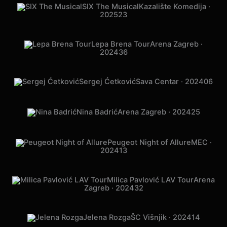
SIX The Musical
Kazalište Komedija ·
2025
23
Lepa Brena Tour
Arena Zagreb ·
2024
36
Sergej Ćetković
Sava Centar · 2024
06
Nina Badrić
Arena Zagreb · 2024
25
Peugeot Night of Allure
MEC ·
2024
13
Milica Pavlović LAV Tour
Arena
Zagreb · 2024
32