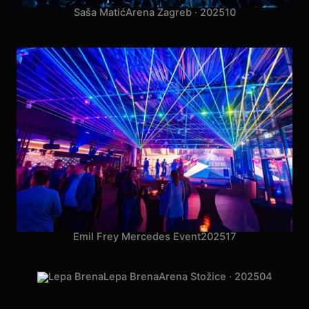
Saša Matić
Arena Zagreb · 2025
10
Emil Frey Mercedes Event
2025
17
Lepa Brena
Arena Stožice · 2025
04