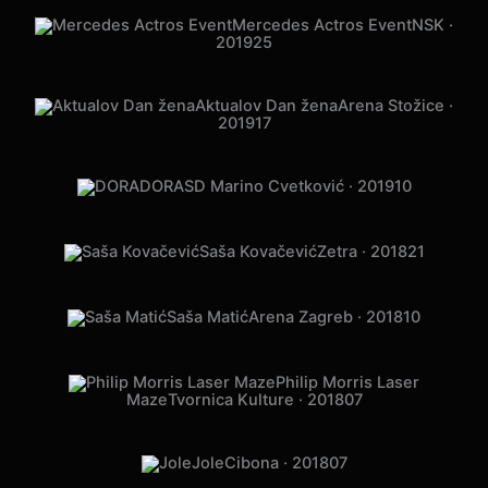
Mercedes Actros Event
NSK ·
2019
25
Aktualov Dan žena
Arena Stožice ·
2019
17
DORA
SD Marino Cvetković · 2019
10
Saša Kovačević
Zetra · 2018
21
Saša Matić
Arena Zagreb · 2018
10
Philip Morris Laser
Maze
Tvornica Kulture · 2018
07