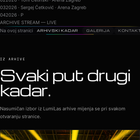
03
2026 · Sergej Ćetković · Arena Zagreb
04
2026 · Peđa Jovanović · Arena Zagreb
05
2026 · MegaDance Party 2 ·
ARCHIVE STREAM — LIVE
Na ovoj stranici
ARHIVSKI KADAR
GALERIJA
KONTAK
IZ ARHIVE
Svaki put drugi
kadar.
Nasumičan izbor iz LumiLas arhive mijenja se pri svakom
otvaranju stranice.