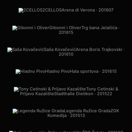
2016
21
2CELLOS
Arena di Verona · 2016
07
Gibonni i Oliver
Trg bana Jelačića ·
2016
15
Saša Kovačević
Arena Boris Trajkovski ·
2016
10
Hladno Pivo
Hala sportova · 2016
15
Tony Cetinski &
Prljavo Kazalište
Stadthalle Dietikon · 2015
22
Legenda Ružice Grada
ZGK
Komedija · 2015
13