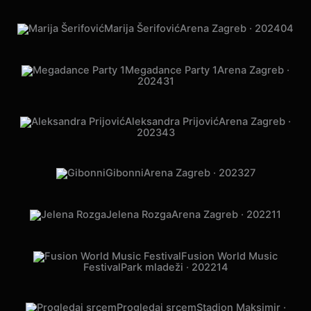
Jelena Rozga
ŠC Višnjik · 2024
14
Marija Šerifović
Arena Zagreb · 2024
04
Megadance Party 1
Arena Zagreb ·
2024
31
Aleksandra Prijović
Arena Zagreb ·
2023
43
Gibonni
Arena Zagreb · 2023
27
Jelena Rozga
Arena Zagreb · 2022
11
Fusion World Music
Festival
Park mladeži · 2022
14