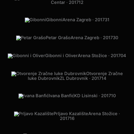
Alukoenigstahl Event
Hypo
Centar · 2017
12
Gibonni
Arena Zagreb · 2017
31
Petar Grašo
Arena Zagreb · 2017
30
Gibonni i Oliver
Arena Stožice · 2017
04
Otvorenje Zračne
luke Dubrovnik
ZL Dubrovnik · 2017
14
Ivana Banfić
KD Lisinski · 2017
10
Prljavo Kazalište
Arena Stožice ·
2017
16