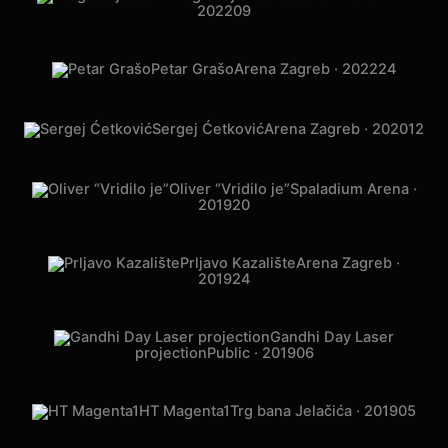
Progledaj srcem
Stadion Maksimir ·
2022
09
Petar Grašo
Arena Zagreb · 2022
24
Sergej Ćetković
Arena Zagreb · 2020
12
Oliver “Vridilo je”
Spaladium Arena ·
2019
20
Prljavo Kazalište
Arena Zagreb ·
2019
24
Gandhi Day Laser
projection
Public · 2019
06
HT Magenta1
Trg bana Jelačića · 2019
05