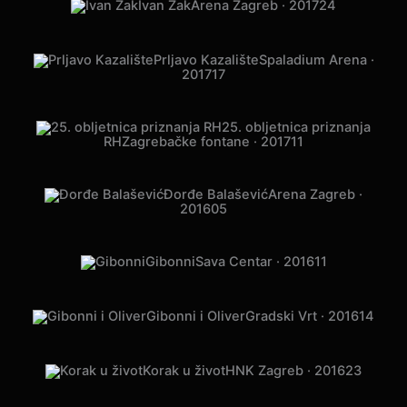
Ivan Zak
Arena Zagreb · 2017
24
Prljavo Kazalište
Spaladium Arena ·
2017
17
25. obljetnica priznanja
RH
Zagrebačke fontane · 2017
11
Đorđe Balašević
Arena Zagreb ·
2016
05
Gibonni
Sava Centar · 2016
11
Gibonni i Oliver
Gradski Vrt · 2016
14
Korak u život
HNK Zagreb · 2016
23