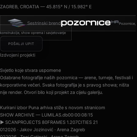
ZAGREB, CROATIA — 45.815° N / 15.982° E
Sestrinski brend
Pozornice,
konstrukcije, show oprema i savjetovanje
POŠALJI UPIT
Izdvojeni projekti
Svjetlo koje stvara uspomene
Odabrane fotografije naših pozornica — arene, turneje, festivali i
korporativne večeri. Svaka fotografija je s pravog showa; ništa
nije render. Otvori bilo koji projekt za cijelu galeriju.
Kurirani izbor
Puna arhiva stiže s novom stranicom
SHOW ARCHIVE — LUMILAS.db
00:00:10:19
▶ SCAN
PROJECTS 80
FRAMES 1.207
CITIES 21
01
2026 · Jakov Jozinović · Arena Zagreb
02
2026 · Toni Cetinski · Arena Zagreb