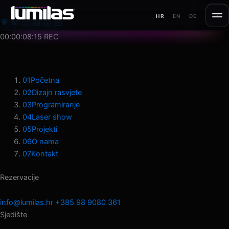
Preskoči
MENU
HR
EN
DE
na
sadržaj
00:00:10:19
REC
01
Početna
02
Dizajn rasvjete
03
Programiranje
04
Laser show
05
Projekti
06
O nama
07
Kontakt
Rezervacije
info@lumilas.hr
+385 98 9080 361
Sjedište