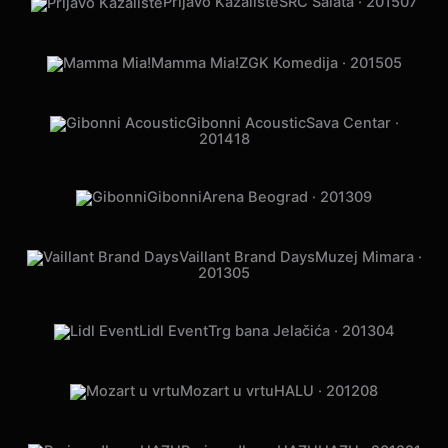
Prljavo Kazalište
ŠRC Šalata · 2015
07
Mamma Mia!
ZGK Komedija · 2015
05
Gibonni Acoustic
Sava Centar ·
2014
18
Gibonni
Arena Beograd · 2013
09
Vaillant Brand Days
Muzej Mimara ·
2013
05
Lidl Event
Trg bana Jelačića · 2013
04
Mozart u vrtu
HALU · 2012
08