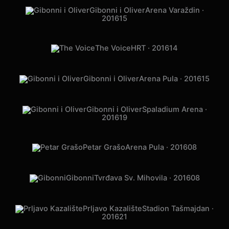
Gibonni i Oliver
Arena Varaždin ·
2016
15
The Voice
HRT · 2016
14
Gibonni i Oliver
Arena Pula · 2016
15
Gibonni i Oliver
Spaladium Arena ·
2016
19
Petar Grašo
Arena Pula · 2016
08
Gibonni
Tvrđava Sv. Mihovila · 2016
08
Prljavo Kazalište
Stadion Tašmajdan ·