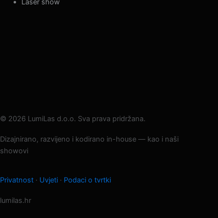
Laser show
info@lumilas.hr
+385 98 9080 361
Ribnjak 26, 10000 Zagreb, Hrvatska (EU)
© 2026 LumiLas d.o.o.
Sva prava pridržana.
Dizajnirano, razvijeno i kodirano in-house — kao i naši
showovi
Privatnost
·
Uvjeti
·
Podaci o tvrtki
lumilas.hr