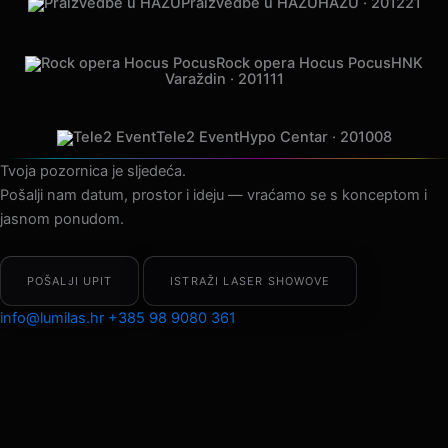
Praizvedbe u HAZU
HAZU · 2012
21
Rock opera Hocus Pocus
HNK
Varaždin · 2011
11
Tele2 Event
Hypo Centar · 2010
08
Tvoja pozornica je sljedeća.
Pošalji nam datum, prostor i ideju — vraćamo se s konceptom i
jasnom ponudom.
POŠALJI UPIT
ISTRAŽI LASER SHOWOVE
info@lumilas.hr
+385 98 9080 361