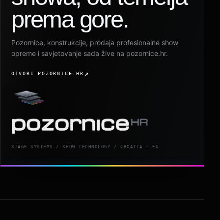
prema gore.
Pozornice, konstrukcije, prodaja profesionalne show
opreme i savjetovanje sada žive na pozornice.hr.
OTVORI POZORNICE.HR
STAGE SYSTEMS / SHOW TECHNOLOGY / CROATIA · EU