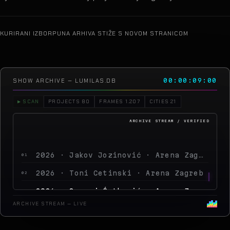
KURIRANI IZBOR
PUNA ARHIVA STIŽE S NOVOM STRANICOM
SHOW ARCHIVE — LUMILAS.DB
00:00:10:24
▶ SCAN
PROJECTS 80
FRAMES 1.207
CITIES 21
2026 · Jakov Jozinović · Arena Zagreb
01
2026 · Toni Cetinski · Arena Zagreb
02
2026 · Sergej Ćetković · Arena Zagreb
03
2026 · Peđa Jovanović · Arena Zagreb
04
ARCHIVE STREAM — LIVE