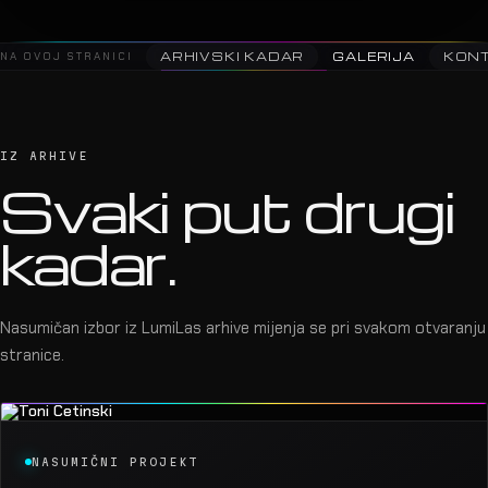
NA OVOJ STRANICI
ARHIVSKI KADAR
GALERIJA
KON
IZ ARHIVE
Svaki put drugi
kadar.
Nasumičan izbor iz LumiLas arhive mijenja se pri svakom otvaranju
stranice.
NASUMIČNI PROJEKT