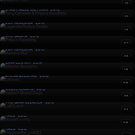
Tony Cetinski & Prljavo Kazalište
15
STADTHALLE DIETIKON · 2015
Legenda Ružice Grada
22
ZGK KOMEDIJA · 2015
Prljavo Kazalište
13
ŠRC ŠALATA · 2015
Mamma Mia!
07
ZGK KOMEDIJA · 2015
Gibonni Acoustic
05
SAVA CENTAR · 2014
Gibonni
18
ARENA BEOGRAD · 2013
Vaillant Brand Days
09
MUZEJ MIMARA · 2013
Lidl Event
05
TRG BANA JELAČIĆA · 2013
Mozart u vrtu
04
HALU · 2012
Praizvedbe u HAZU
08
HAZU · 2012