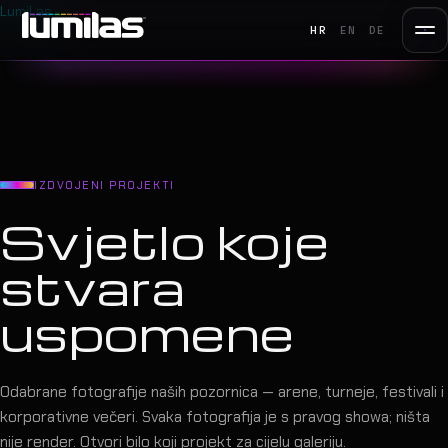
LumiLas
HR
EN
DE
IZDVOJENI PROJEKTI
Svjetlo koje
stvara
uspomene
Odabrane fotografije naših pozornica — arene, turneje, festivali i
korporativne večeri. Svaka fotografija je s pravog showa; ništa
nije render. Otvori bilo koji projekt za cijelu galeriju.