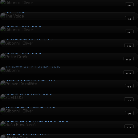
The Voice
15
HRT · 2016
Gibonni i Oliver
14
ARENA PULA · 2016
Gibonni i Oliver
15
SPALADIUM ARENA · 2016
Petar Grašo
19
ARENA PULA · 2016
Gibonni
08
TVRĐAVA SV. MIHOVILA · 2016
Prljavo Kazalište
08
STADION TAŠMAJDAN · 2016
2CELLOS
21
ARENA DI VERONA · 2016
Gibonni i Oliver
07
TRG BANA JELAČIĆA · 2016
Saša Kovačević
15
ARENA BORIS TRAJKOVSKI · 2016
Hladno Pivo
10
HALA SPORTOVA · 2016