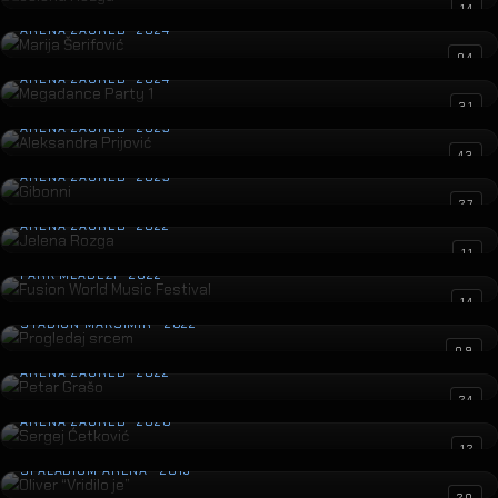
Marija Šerifović
14
ARENA ZAGREB · 2024
Megadance Party 1
04
ARENA ZAGREB · 2024
Aleksandra Prijović
31
ARENA ZAGREB · 2023
Gibonni
43
ARENA ZAGREB · 2023
Jelena Rozga
27
ARENA ZAGREB · 2022
Fusion World Music Festival
11
PARK MLADEŽI · 2022
Progledaj srcem
14
STADION MAKSIMIR · 2022
Petar Grašo
09
ARENA ZAGREB · 2022
Sergej Ćetković
24
ARENA ZAGREB · 2020
Oliver “Vridilo je”
12
SPALADIUM ARENA · 2019
20