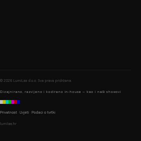
info@lumilas.hr
+385 98 9080 361
Ribnjak 26, 10000 Zagreb,
Hrvatska (EU)
© 2026 LumiLas d.o.o.
Sva prava pridržana.
Dizajnirano, razvijeno i kodirano in-house — kao i naši showovi
Privatnost
·
Uvjeti
·
Podaci o tvrtki
lumilas.hr