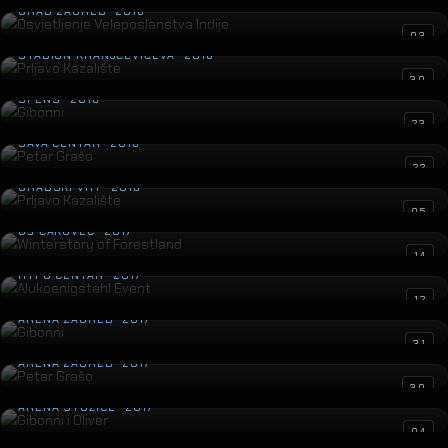
GRAD ZAGREB · 2018
Prljavo Kazalište
03
STADION KRANJČEVIĆEVA · 2018
Gibonni
30
SPENS · 2018
Petar Grašo
23
SAVA CENTAR · 2018
Prljavo Kazalište
22
GRADSKI VRT · 2018
Winterstory of Forestland
05
GŠ ČAKOVEC · 2017
Alukoenigstahl Event
14
HYPO CENTAR · 2017
Gibonni
12
ARENA ZAGREB · 2017
Petar Grašo
31
ARENA ZAGREB · 2017
Gibonni i Oliver
30
ARENA STOŽICE · 2017
Otvorenje Zračne luke Dubrovnik
04