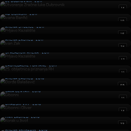
ZL DUBROVNIK · 2017
Ivana Banfić
14
KD LISINSKI · 2017
Prljavo Kazalište
10
ARENA STOŽICE · 2017
Ivan Zak
16
ARENA ZAGREB · 2017
Prljavo Kazalište
24
SPALADIUM ARENA · 2017
25. obljetnica priznanja RH
17
ZAGREBAČKE FONTANE · 2017
Đorđe Balašević
11
ARENA ZAGREB · 2016
Gibonni
05
SAVA CENTAR · 2016
Gibonni i Oliver
11
GRADSKI VRT · 2016
Korak u život
14
HNK ZAGREB · 2016
Gibonni i Oliver
23
ARENA VARAŽDIN · 2016