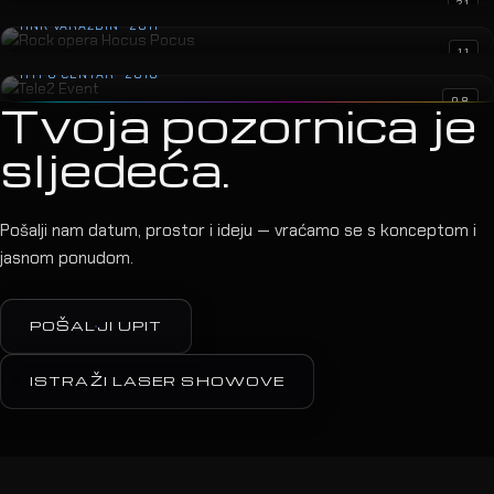
Rock opera Hocus Pocus
21
HNK VARAŽDIN · 2011
Tele2 Event
11
HYPO CENTAR · 2010
08
Tvoja pozornica je
sljedeća.
Pošalji nam datum, prostor i ideju — vraćamo se s konceptom i
jasnom ponudom.
POŠALJI UPIT
ISTRAŽI LASER SHOWOVE