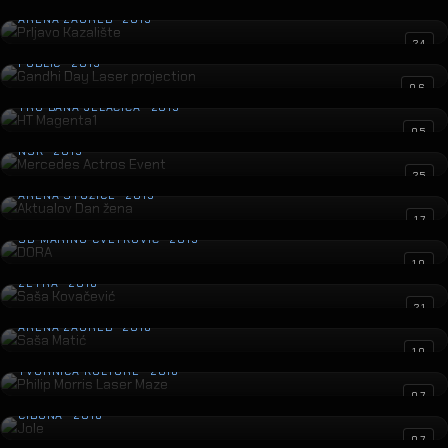
Prljavo Kazalište
ARENA ZAGREB · 2019
Gandhi Day Laser projection
24
PUBLIC · 2019
HT Magenta1
06
TRG BANA JELAČIĆA · 2019
Mercedes Actros Event
05
NSK · 2019
Aktualov Dan žena
25
ARENA STOŽICE · 2019
DORA
17
SD MARINO CVETKOVIĆ · 2019
Saša Kovačević
10
ZETRA · 2018
Saša Matić
21
ARENA ZAGREB · 2018
Philip Morris Laser Maze
10
TVORNICA KULTURE · 2018
Jole
07
CIBONA · 2018
Osvjetljenje Veleposlanstva Indije
07