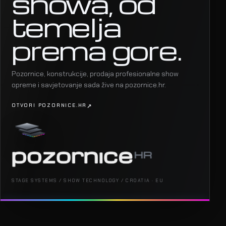
showa, od
temelja
prema gore.
Pozornice, konstrukcije, prodaja profesionalne show
opreme i savjetovanje sada žive na pozornice.hr.
OTVORI POZORNICE.HR
STAGE SYSTEMS / SHOW TECHNOLOGY / CROATIA · EU