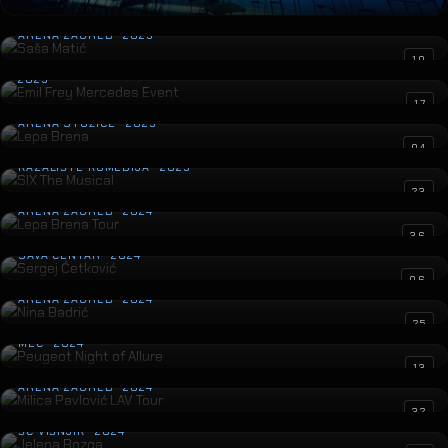
Saša Matić
ARENA ZAGREB · 2025
Emil Frey Mercedes Event
10
2025
Lepa Brena
17
ARENA STOŽICE · 2025
SIX The Musical
04
KAZALIŠTE KOMEDIJA · 2025
Lepa Brena Tour
23
ARENA ZAGREB · 2024
Sergej Ćetković
36
SAVA CENTAR · 2024
Nina Badrić
06
ARENA ZAGREB · 2024
Peugeot Night of Allure
25
MEC · 2024
Milica Pavlović LAV Tour
13
ARENA ZAGREB · 2024
Jelena Rozga
32
ŠC VIŠNJIK · 2024