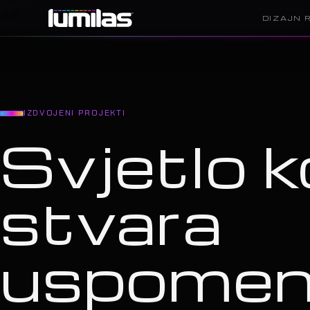
DIZAJN 
IZDVOJENI PROJEKTI
Svjetlo k
stvara
uspome