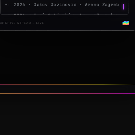
2026 · Sergej Ćetković · Arena Zagreb
03
2026 · Peđa Jovanović · Arena Zagreb
04
ARCHIVE STREAM — LIVE