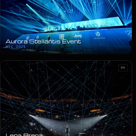
Aurora Stellantis Event
MEC · 2025
04
Lepa Brena