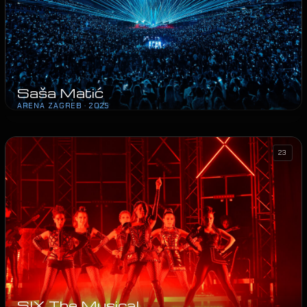
Saša Matić
ARENA ZAGREB · 2025
23
SIX The Musical