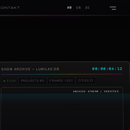
KONTAKT
HR
EN
DE
00:00:10:07
SHOW ARCHIVE — LUMILAS.DB
CITIES 21
FRAMES 1.207
PROJECTS 80
▶ SCAN
2026 · Jakov Jozinović · Arena Zagreb
01
2026 · Toni Cetinski · Arena Zagreb
02