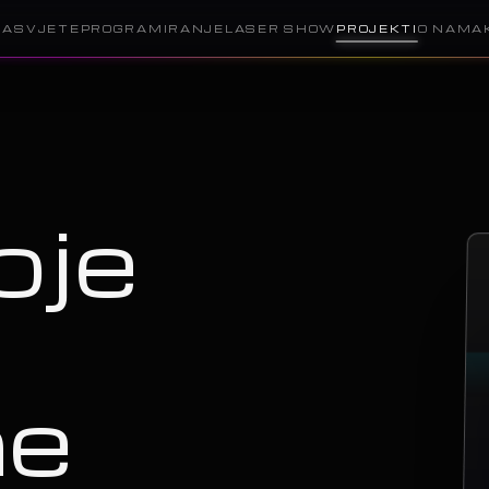
RASVJETE
PROGRAMIRANJE
LASER SHOW
PROJEKTI
O NAMA
oje
ne