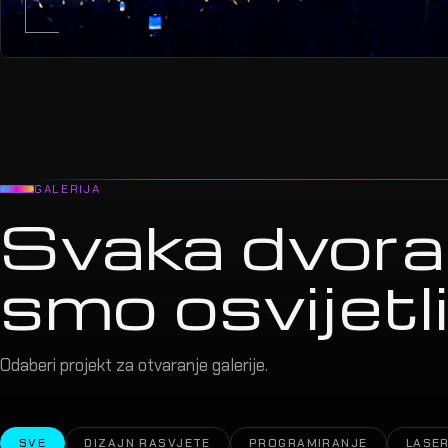
GALERIJA
Svaka dvora
smo osvijetlil
Odaberi projekt za otvaranje galerije.
SVE
DIZAJN RASVJETE
PROGRAMIRANJE
LASER