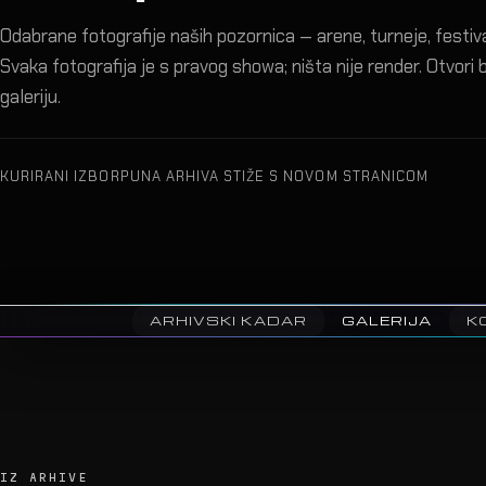
Odabrane fotografije naših pozornica — arene, turneje, festival
Svaka fotografija je s pravog showa; ništa nije render. Otvori bi
galeriju.
KURIRANI IZBOR
PUNA ARHIVA STIŽE S NOVOM STRANICOM
ARHIVSKI KADAR
GALERIJA
NA OVOJ STRANICI
IZ ARHIVE