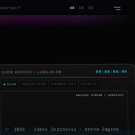
KONTAKT
HR
EN
DE
00:00:11:16
SHOW ARCHIVE — LUMILAS.DB
CITIES 21
FRAMES 1.207
PROJECTS 80
▶ SCAN
2026 · Jakov Jozinović · Arena Zagreb
01
2026 · Toni Cetinski · Arena Zagreb
02
2026 · Sergej Ćetković · Arena Zagreb
03