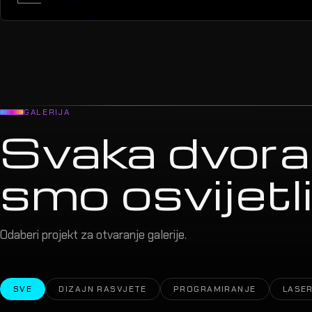
GALERIJA
Svaka dvora
smo osvijetlil
Odaberi projekt za otvaranje galerije.
SVE
DIZAJN RASVJETE
PROGRAMIRANJE
LASER