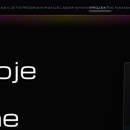
RASVJETE
PROGRAMIRANJE
LASER SHOW
PROJEKTI
O NAMA
oje
ne