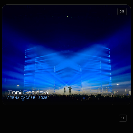
09
Toni Cetinski
ARENA ZAGREB · 2026
11