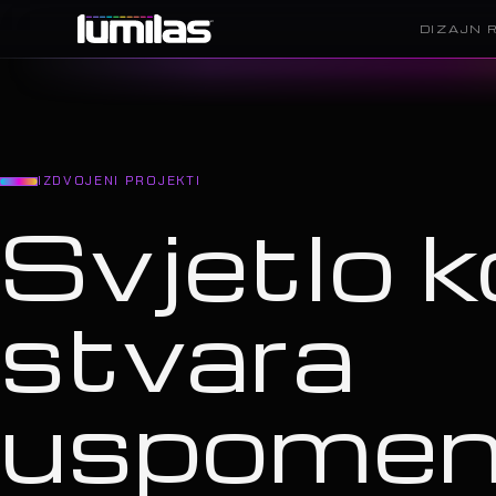
DIZAJN 
IZDVOJENI PROJEKTI
Svjetlo k
stvara
uspome