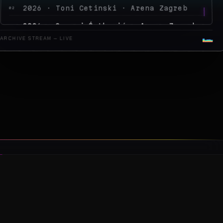
2026 · Peđa Jovanović · Arena Zagreb
04
2026 · MegaDance Party 2 · Arena Zagreb
05
ARCHIVE STREAM — LIVE