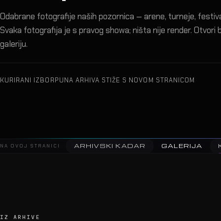
Odabrane fotografije naših pozornica — arene, turneje, festival
Svaka fotografija je s pravog showa; ništa nije render. Otvori bi
galeriju.
KURIRANI IZBOR
PUNA ARHIVA STIŽE S NOVOM STRANICOM
ARHIVSKI KADAR
GALERIJA
NA OVOJ STRANICI
IZ ARHIVE