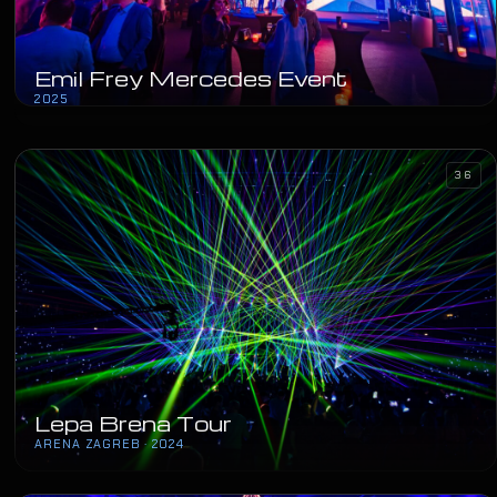
Emil Frey Mercedes Event
2025
36
Lepa Brena Tour
ARENA ZAGREB · 2024