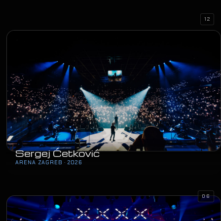
12
Sergej Ćetković
ARENA ZAGREB · 2026
06