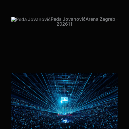
Peđa Jovanović
Arena Zagreb ·
2026
11