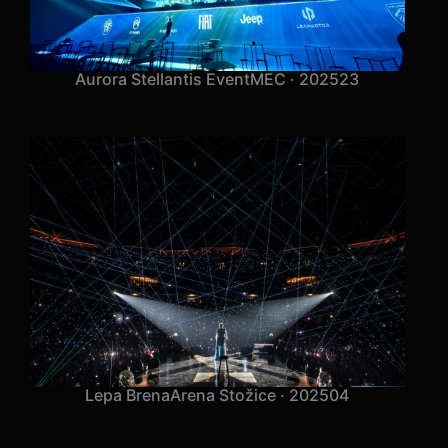
Aurora Stellantis Event
MEC · 2025
23
Lepa Brena
Arena Stožice · 2025
04