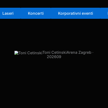
Laseri
Koncerti
Korporativni eventi
Toni Cetinski
Arena Zagreb ·
2026
09