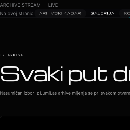
04
2026 · Peđa Jovanović · Arena Zagreb
ARCHIVE STREAM — LIVE
Na ovoj stranici
ARHIVSKI KADAR
GALERIJA
K
IZ ARHIVE
Svaki put d
Nasumičan izbor iz LumiLas arhive mijenja se pri svakom otvara