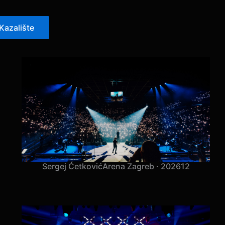
Kazalište
Sergej Ćetković
Arena Zagreb · 2026
12