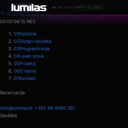
Preskoči
MENU
16:48:22:14
SMPTE LTC
na
sadržaj
00:00:09:04
REC
01
Početna
02
Dizajn rasvjete
03
Programiranje
04
Laser show
05
Projekti
06
O nama
07
Kontakt
Rezervacije
info@lumilas.hr
+385 98 9080 361
Sjedište