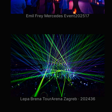
Emil Frey Mercedes Event
2025
17
Lepa Brena Tour
Arena Zagreb · 2024
36