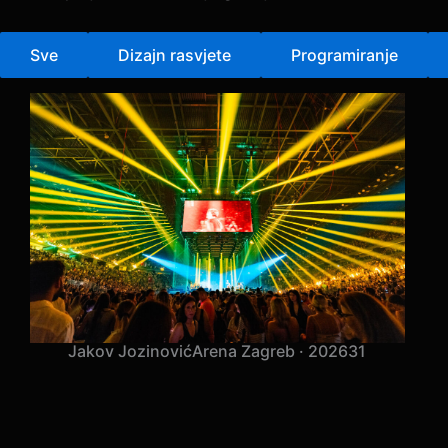
Odaberi projekt za otvaranje galerije.
Sve
Dizajn rasvjete
Programiranje
Jakov Jozinović
Arena Zagreb · 2026
31