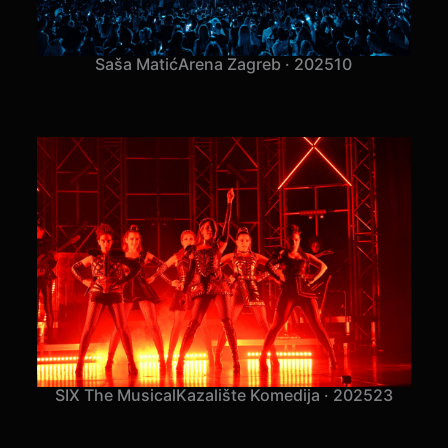
Saša Matić
Arena Zagreb · 2025
10
SIX The Musical
Kazalište Komedija · 2025
23