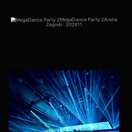
MegaDance Party 2
Arena
Zagreb · 2026
11