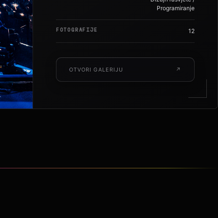
DISCIPLINA
Dizajn rasvjete /
Programiranje
FOTOGRAFIJE
12
OTVORI GALERIJU
↗