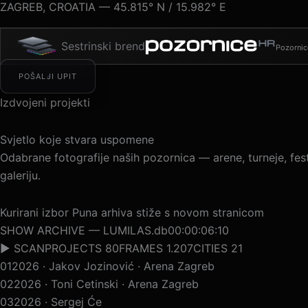
ZAGREB, CROATIA — 45.815° N / 15.982° E
Sestrinski brend
Pozornic
POŠALJI UPIT
Izdvojeni projekti
Svjetlo koje stvara uspomene
Odabrane fotografije naših pozornica — arene, turneje, festiv
galeriju.
Kurirani izbor
Puna arhiva stiže s novom stranicom
SHOW ARCHIVE — LUMILAS.db
00:00:09:04
▶ SCAN
PROJECTS 80
FRAMES 1.207
CITIES 21
01
2026 · Jakov Jozinović · Arena Zagreb
02
2026 · Toni Cetinski · Arena Zagreb
03
2026 · Sergej Ćetković · Arena Zagreb