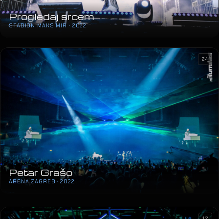
Progledaj srcem
STADION MAKSIMIR · 2022
24
Petar Grašo
ARENA ZAGREB · 2022
12