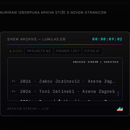
KURIRANI IZBOR
PUNA ARHIVA STIŽE S NOVOM STRANICOM
SHOW ARCHIVE — LUMILAS.DB
00:00:13:17
▶ SCAN
PROJECTS 80
FRAMES 1.207
CITIES 21
2026 · Jakov Jozinović · Arena Zagreb
01
2026 · Toni Cetinski · Arena Zagreb
02
2026 · Sergej Ćetković · Arena Zagreb
03
2026 · Peđa Jovanović · Arena Zagreb
04
ARCHIVE STREAM — LIVE
2026 · MegaDance Party 2 · Arena Zagreb
05
2025 · Saša Matić · Arena Zagre
06