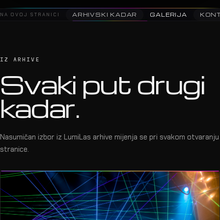
NA OVOJ STRANICI
ARHIVSKI KADAR
GALERIJA
KON
IZ ARHIVE
Svaki put drugi
kadar.
Nasumičan izbor iz LumiLas arhive mijenja se pri svakom otvaranju
stranice.