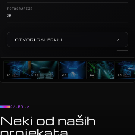
FOTOGRAFIJE
25
OTVORI GALERIJU
↗
01
02
03
04
05
GALERIJA
Neki od naših
projekata.