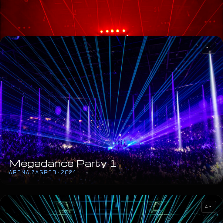
31
Marija Šerifović
ARENA ZAGREB · 2024
Megadance Party 1
ARENA ZAGREB · 2024
43