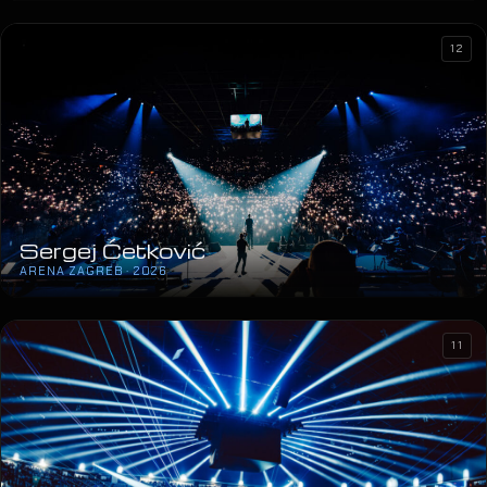
12
Sergej Ćetković
ARENA ZAGREB · 2026
11