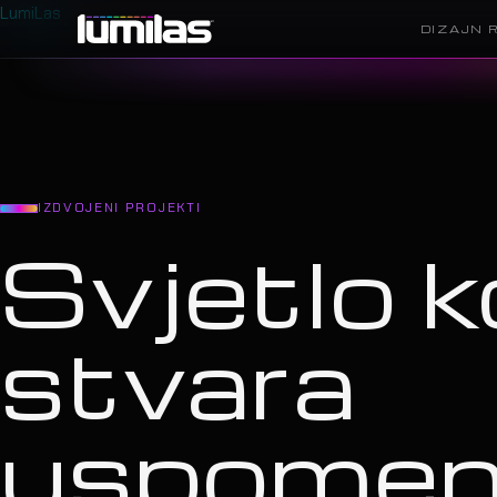
LumiLas
DIZAJN 
IZDVOJENI PROJEKTI
Svjetlo k
stvara
uspome