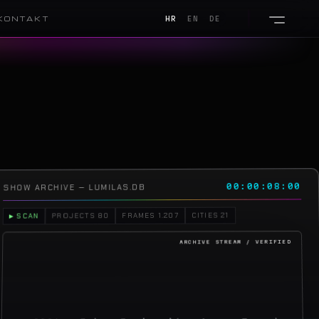
KONTAKT
HR
EN
DE
00:00:11:06
SHOW ARCHIVE — LUMILAS.DB
CITIES 21
FRAMES 1.207
PROJECTS 80
▶ SCAN
2026 · Jakov Jozinović · Arena Zagreb
01
2026 · Toni Cetinski · Arena Zagreb
02