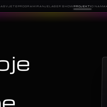
RASVJETE
PROGRAMIRANJE
LASER SHOW
PROJEKTI
O NAMA
oje
ne