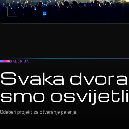
GALERIJA
Svaka dvora
smo osvijetlil
Odaberi projekt za otvaranje galerije.