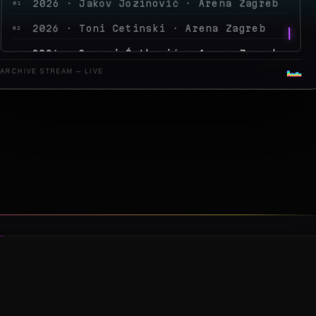
2026 · Sergej Ćetković · Arena Zagreb
03
2026 · Peđa Jovanović · Arena Zagreb
04
ARCHIVE STREAM — LIVE