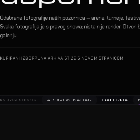
Odabrane fotografije naših pozornica — arene, turneje, festival
Svaka fotografija je s pravog showa; ništa nije render. Otvori bi
galeriju.
KURIRANI IZBOR
PUNA ARHIVA STIŽE S NOVOM STRANICOM
ARHIVSKI KADAR
GALERIJA
NA OVOJ STRANICI