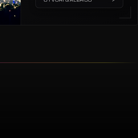
OTVORI GALERIJU
↗