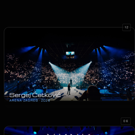
12
Sergej Ćetković
ARENA ZAGREB · 2026
06