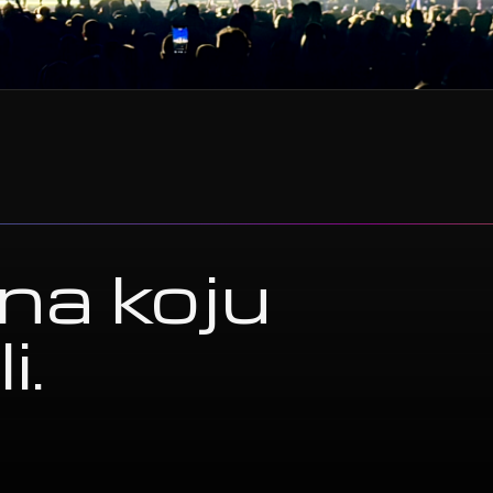
na koju
i.