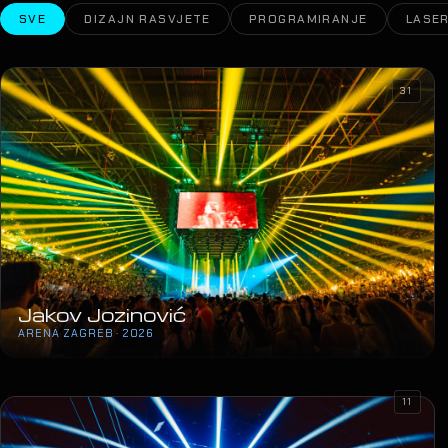
SVE
DIZAJN RASVJETE
PROGRAMIRANJE
LASER
31
Jakov Jozinović
ARENA ZAGREB · 2026
11