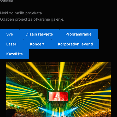
Galerija
Neki od naših projekata.
Odaberi projekt za otvaranje galerije.
Sve
Dizajn rasvjete
Programiranje
Laseri
Koncerti
Korporativni eventi
Kazalište