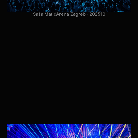
Saša Matić
Arena Zagreb · 2025
10