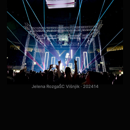
Jelena Rozga
ŠC Višnjik · 2024
14