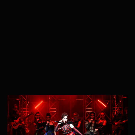
Lepa Brena
Arena Stožice · 2025
04