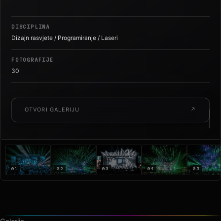
Stadion Kranjčevićeva · 2018
DISCIPLINA
Dizajn rasvjete / Programiranje / Laseri
FOTOGRAFIJE
30
OTVORI GALERIJU
↗
01
02
03
04
05