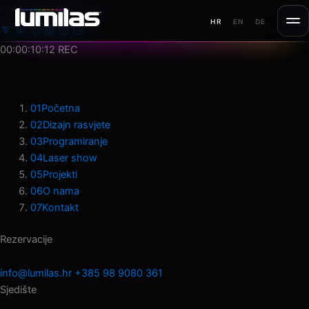
Preskoči
MENU
HR
EN
DE
na
sadržaj
00:00:13:05
REC
01
Početna
02
Dizajn rasvjete
03
Programiranje
04
Laser show
05
Projekti
06
O nama
07
Kontakt
Rezervacije
info@lumilas.hr
+385 98 9080 361
Sjedište