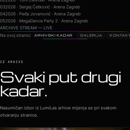
03
2026 · Sergej Ćetković · Arena Zagreb
04
2026 · Peđa Jovanović · Arena Zagreb
05
2026 · MegaDance Party 2 · Arena Zagreb
06
2025 · Saša Matić · Arena Zagreb
07
2025 · Aurora Stellantis
ARCHIVE STREAM — LIVE
Na ovoj stranici
ARHIVSKI KADAR
GALERIJA
KONTAK
IZ ARHIVE
Svaki put drugi
kadar.
Nasumičan izbor iz LumiLas arhive mijenja se pri svakom
otvaranju stranice.