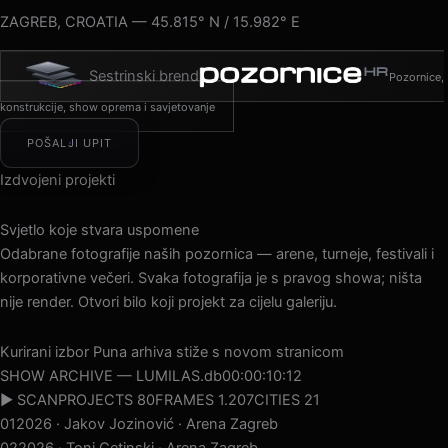
ZAGREB, CROATIA — 45.815° N / 15.982° E
Sestrinski brend
Pozornice,
konstrukcije, show oprema i savjetovanje
POŠALJI UPIT
Izdvojeni projekti
Svjetlo koje stvara uspomene
Odabrane fotografije naših pozornica — arene, turneje, festivali i
korporativne večeri. Svaka fotografija je s pravog showa; ništa
nije render. Otvori bilo koji projekt za cijelu galeriju.
Kurirani izbor
Puna arhiva stiže s novom stranicom
SHOW ARCHIVE — LUMILAS.db
00:00:13:05
▶ SCAN
PROJECTS 80
FRAMES 1.207
CITIES 21
01
2026 · Jakov Jozinović · Arena Zagreb
02
2026 · Toni Cetinski · Arena Zagreb