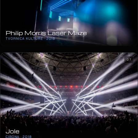
07
Jole
CIBONA · 2018
03