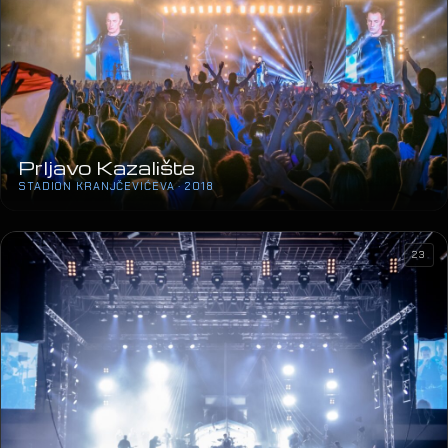
Prljavo Kazalište
STADION KRANJČEVIĆEVA · 2018
23
Gibonni
SPENS · 2018
22