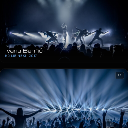
Ivana Banfić
KD LISINSKI · 2017
16
Prljavo Kazalište
ARENA STOŽICE · 2017
24