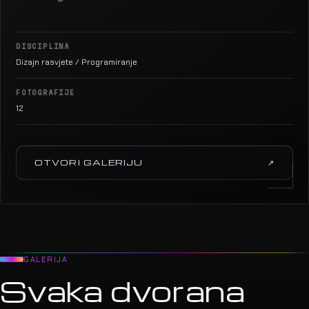
12
OTVORI GALERIJU
↗
GALERIJA
Svaka dvorana
koju smo osvijetlili.
Odaberi projekt za otvaranje galerije.
SVE
DIZAJN RASVJETE
PROGRAMIRANJE