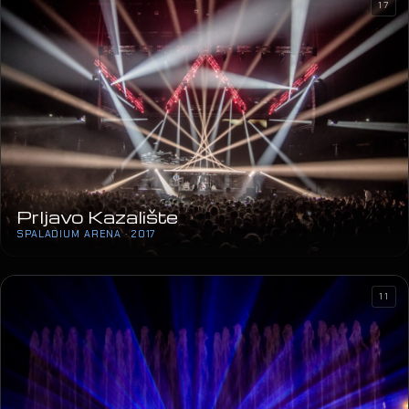
Prljavo Kazalište
SPALADIUM ARENA · 2017
11
25. obljetnica priznanja RH
ZAGREBAČKE FONTANE · 2017