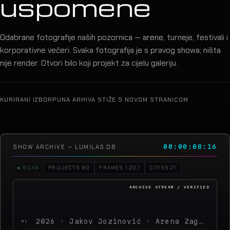
KURIRANI IZBOR
PUNA ARHIVA STIŽE S NOVOM STRANICOM
SHOW ARCHIVE — LUMILAS.DB
00:00:13:10
▶ SCAN
PROJECTS 80
FRAMES 1.207
CITIES 21
2026 · Jakov Jozinović · Arena Zagreb
01
2026 · Toni Cetinski · Arena Zagreb
02
2026 · Sergej Ćetković · Arena Zagreb
03
2026 · Peđa Jovanović · Arena Zagreb
04
ARCHIVE STREAM — LIVE
2026 · MegaDance Party 2 · Arena Zagreb
05
2025 · Saša Matić · Arena Za
06