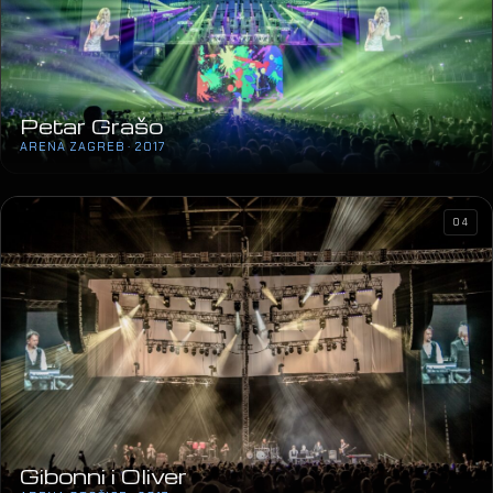
04
Gibonni i Oliver
ARENA STOŽICE · 2017
14