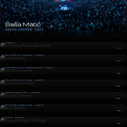
Lepa Brena
17
ARENA STOŽICE · 2025
SIX The Musical
04
KAZALIŠTE KOMEDIJA · 2025
Lepa Brena Tour
23
ARENA ZAGREB · 2024
Sergej Ćetković
36
SAVA CENTAR · 2024
Nina Badrić
06
ARENA ZAGREB · 2024
Peugeot Night of Allure
25
MEC · 2024
Milica Pavlović LAV Tour
13
ARENA ZAGREB · 2024
Jelena Rozga
32
ŠC VIŠNJIK · 2024
Marija Šerifović
14
ARENA ZAGREB · 2024
Megadance Party 1
04
ARENA ZAGREB · 2024