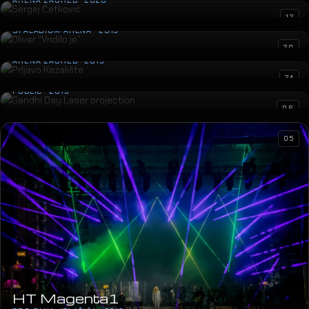
06
05
HT Magenta1
TRG BANA JELAČIĆA · 2019
25