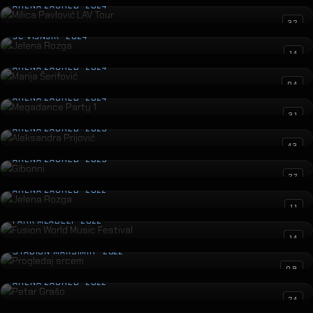
Aleksandra Prijović
31
ARENA ZAGREB · 2023
Gibonni
43
ARENA ZAGREB · 2023
Jelena Rozga
27
ARENA ZAGREB · 2022
Fusion World Music Festival
11
PARK MLADEŽI · 2022
Progledaj srcem
14
STADION MAKSIMIR · 2022
Petar Grašo
09
ARENA ZAGREB · 2022
Sergej Ćetković
24
ARENA ZAGREB · 2020
Oliver “Vridilo je”
12
SPALADIUM ARENA · 2019
Prljavo Kazalište
20
ARENA ZAGREB · 2019
Gandhi Day Laser projection
24
PUBLIC · 2019