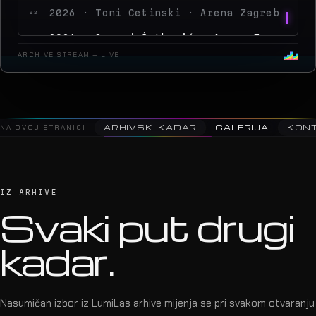
NA OVOJ STRANICI
ARHIVSKI KADAR
GALERIJA
KON
IZ ARHIVE
Svaki put drugi
kadar.
Nasumičan izbor iz LumiLas arhive mijenja se pri svakom otvaranju
stranice.