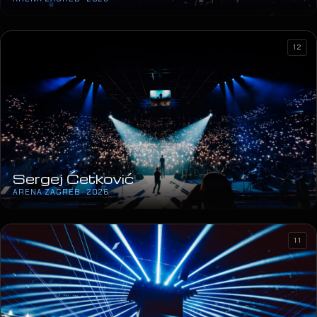
Sergej Ćetković
ARENA ZAGREB · 2026
11
MegaDance Party 2
ARENA ZAGREB · 2026