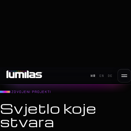
HR
EN
DE
IZDVOJENI PROJEKTI
Svjetlo koje
stvara
uspomene
Odabrane fotografije naših pozornica — arene, turneje, festivali i
korporativne večeri. Svaka fotografija je s pravog showa; ništa
nije render. Otvori bilo koji projekt za cijelu galeriju.