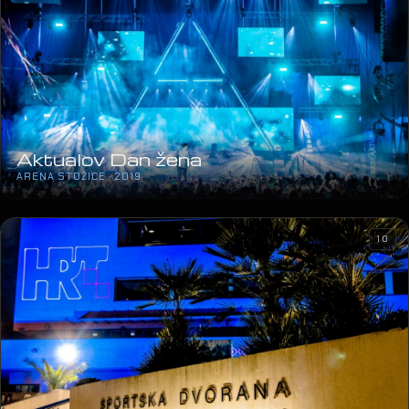
Aktualov Dan žena
ARENA STOŽICE · 2019
10
DORA
SD MARINO CVETKOVIĆ · 2019
21