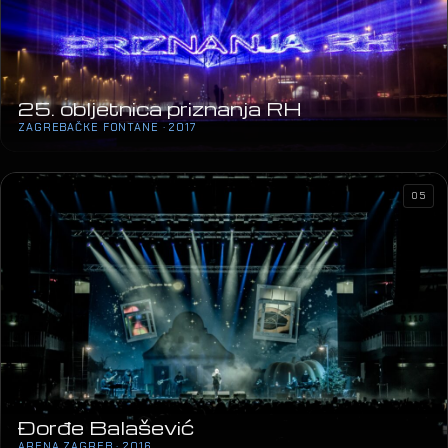
05
Đorđe Balašević
ARENA ZAGREB · 2016
11