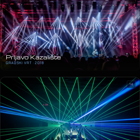
Prljavo Kazalište
GRADSKI VRT · 2018
14
Winterstory of Forestland
GŠ ČAKOVEC · 2017
12