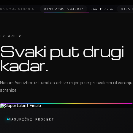
NA OVOJ STRANICI
ARHIVSKI KADAR
GALERIJA
KON
IZ ARHIVE
Svaki put drugi
kadar.
Nasumičan izbor iz LumiLas arhive mijenja se pri svakom otvaranju
stranice.
NASUMIČNI PROJEKT