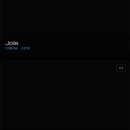
Jole
CIBONA · 2018
Osvjetljenje Veleposlanstva Indije
GRAD ZAGREB · 2018
03