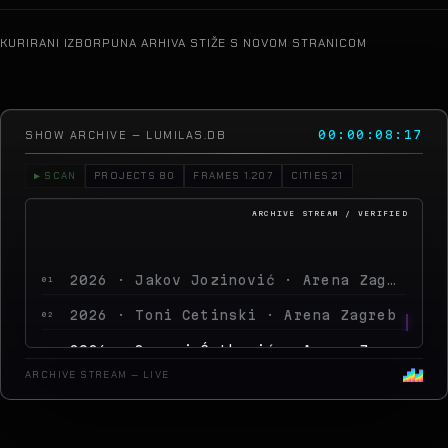
KURIRANI IZBOR
PUNA ARHIVA STIŽE S NOVOM STRANICOM
SHOW ARCHIVE — LUMILAS.DB
00:00:12:09
▶ SCAN
PROJECTS 80
FRAMES 1.207
CITIES 21
2026 · Jakov Jozinović · Arena Zagreb
01
2026 · Toni Cetinski · Arena Zagreb
02
2026 · Sergej Ćetković · Arena Zagreb
03
2026 · Peđa Jovanović · Arena Zagreb
04
ARCHIVE STREAM — LIVE
2026 · MegaDance Party 2 · Arena Zag
05