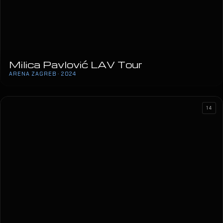
Milica Pavlović LAV Tour
ARENA ZAGREB · 2024
Jelena Rozga
ŠC VIŠNJIK · 2024
14