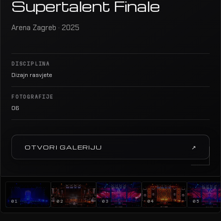
Supertalent Finale
Arena Zagreb · 2025
DISCIPLINA
Dizajn rasvjete
FOTOGRAFIJE
06
OTVORI GALERIJU
↗
01
02
03
04
05