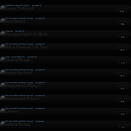
SAVA CENTAR · 2024
Nina Badrić
06
ARENA ZAGREB · 2024
Peugeot Night of Allure
25
MEC · 2024
Milica Pavlović LAV Tour
13
ARENA ZAGREB · 2024
Jelena Rozga
32
ŠC VIŠNJIK · 2024
Marija Šerifović
14
ARENA ZAGREB · 2024
Megadance Party 1
04
ARENA ZAGREB · 2024
Aleksandra Prijović
31
ARENA ZAGREB · 2023
Gibonni
43
ARENA ZAGREB · 2023
Jelena Rozga
27
ARENA ZAGREB · 2022
Fusion World Music Festival
11