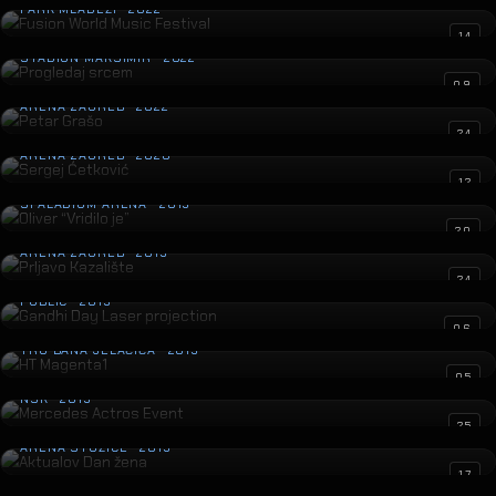
PARK MLADEŽI · 2022
Progledaj srcem
14
STADION MAKSIMIR · 2022
Petar Grašo
09
ARENA ZAGREB · 2022
Sergej Ćetković
24
ARENA ZAGREB · 2020
Oliver “Vridilo je”
12
SPALADIUM ARENA · 2019
Prljavo Kazalište
20
ARENA ZAGREB · 2019
Gandhi Day Laser projection
24
PUBLIC · 2019
HT Magenta1
06
TRG BANA JELAČIĆA · 2019
Mercedes Actros Event
05
NSK · 2019
Aktualov Dan žena
25
ARENA STOŽICE · 2019
DORA
17