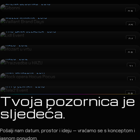
ARENA BEOGRAD · 2013
Vaillant Brand Days
09
MUZEJ MIMARA · 2013
Lidl Event
05
TRG BANA JELAČIĆA · 2013
Mozart u vrtu
04
HALU · 2012
Praizvedbe u HAZU
08
HAZU · 2012
Rock opera Hocus Pocus
21
HNK VARAŽDIN · 2011
Tele2 Event
11
HYPO CENTAR · 2010
08
Tvoja pozornica je
sljedeća.
Pošalji nam datum, prostor i ideju — vraćamo se s konceptom i
jasnom ponudom.