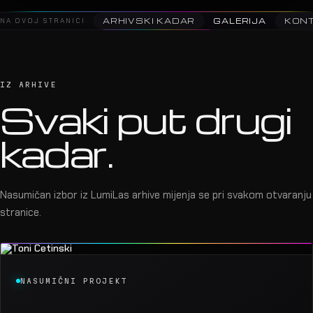
NA OVOJ STRANICI
ARHIVSKI KADAR
GALERIJA
KON
IZ ARHIVE
Svaki put drugi
kadar.
Nasumičan izbor iz LumiLas arhive mijenja se pri svakom otvaranju
stranice.
NASUMIČNI PROJEKT