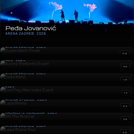
Peđa Jovanović
ARENA ZAGREB · 2026
Supertalent Finale
ARENA ZAGREB · 2025
Aurora Stellantis Event
06
MEC · 2025
Saša Matić
23
ARENA ZAGREB · 2025
Emil Frey Mercedes Event
10
2025
Lepa Brena
17
ARENA STOŽICE · 2025
SIX The Musical
04
KAZALIŠTE KOMEDIJA · 2025
Lepa Brena Tour
23
ARENA ZAGREB · 2024
Sergej Ćetković
36