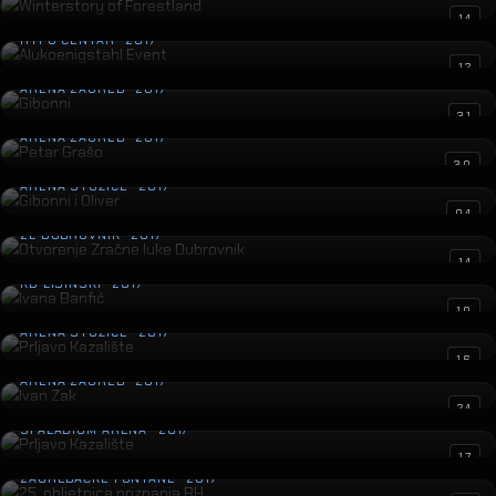
Alukoenigstahl Event
14
HYPO CENTAR · 2017
Gibonni
12
ARENA ZAGREB · 2017
Petar Grašo
31
ARENA ZAGREB · 2017
Gibonni i Oliver
30
ARENA STOŽICE · 2017
Otvorenje Zračne luke Dubrovnik
04
ZL DUBROVNIK · 2017
Ivana Banfić
14
KD LISINSKI · 2017
Prljavo Kazalište
10
ARENA STOŽICE · 2017
Ivan Zak
16
ARENA ZAGREB · 2017
Prljavo Kazalište
24
SPALADIUM ARENA · 2017
25. obljetnica priznanja RH
17
ZAGREBAČKE FONTANE · 2017