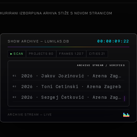
KURIRANI IZBOR
PUNA ARHIVA STIŽE S NOVOM STRANICOM
SHOW ARCHIVE — LUMILAS.DB
00:00:11:22
▶ SCAN
PROJECTS 80
FRAMES 1.207
CITIES 21
2026 · Jakov Jozinović · Arena Zagreb
01
2026 · Toni Cetinski · Arena Zagreb
02
2026 · Sergej Ćetković · Arena Zagreb
03
2026 · Peđa Jovanović · Arena Zagreb
04
ARCHIVE STREAM — LIVE
2026 · MegaDance Party 2 · Arena Zagreb
05