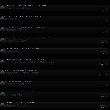
Prljavo Kazalište
08
STADION TAŠMAJDAN · 2016
2CELLOS
21
ARENA DI VERONA · 2016
Gibonni i Oliver
07
TRG BANA JELAČIĆA · 2016
Saša Kovačević
15
ARENA BORIS TRAJKOVSKI · 2016
Hladno Pivo
10
HALA SPORTOVA · 2016
Tony Cetinski & Prljavo Kazalište
15
STADTHALLE DIETIKON · 2015
Legenda Ružice Grada
22
ZGK KOMEDIJA · 2015
Prljavo Kazalište
13
ŠRC ŠALATA · 2015
Mamma Mia!
07
ZGK KOMEDIJA · 2015
Gibonni Acoustic
05
SAVA CENTAR · 2014
Gibonni
18