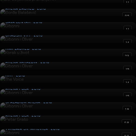
Đorđe Balašević
11
ARENA ZAGREB · 2016
Gibonni
05
SAVA CENTAR · 2016
Gibonni i Oliver
11
GRADSKI VRT · 2016
Korak u život
14
HNK ZAGREB · 2016
Gibonni i Oliver
23
ARENA VARAŽDIN · 2016
The Voice
15
HRT · 2016
Gibonni i Oliver
14
ARENA PULA · 2016
Gibonni i Oliver
15
SPALADIUM ARENA · 2016
Petar Grašo
19
ARENA PULA · 2016
Gibonni
08
TVRĐAVA SV. MIHOVILA · 2016