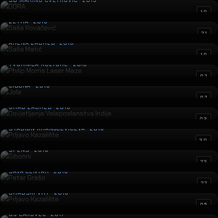
SD MARINO CVETKOVIĆ · 2019
Saša Kovačević
10
ZETRA · 2018
Saša Matić
21
ARENA ZAGREB · 2018
Philip Morris Laser Maze
10
TVORNICA KULTURE · 2018
Jole
07
CIBONA · 2018
Osvjetljenje Veleposlanstva Indije
07
GRAD ZAGREB · 2018
Prljavo Kazalište
03
STADION KRANJČEVIĆEVA · 2018
Gibonni
30
SPENS · 2018
Petar Grašo
23
SAVA CENTAR · 2018
Prljavo Kazalište
22
GRADSKI VRT · 2018
Winterstory of Forestland
05
GŠ ČAKOVEC · 2017