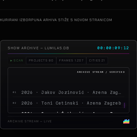
KURIRANI IZBOR
PUNA ARHIVA STIŽE S NOVOM STRANICOM
SHOW ARCHIVE — LUMILAS.DB
00:00:12:14
▶ SCAN
PROJECTS 80
FRAMES 1.207
CITIES 21
2026 · Jakov Jozinović · Arena Zagreb
01
2026 · Toni Cetinski · Arena Zagreb
02
2026 · Sergej Ćetković · Arena Zagreb
03
2026 · Peđa Jovanović · Arena Zagreb
04
ARCHIVE STREAM — LIVE
2026 · MegaDance Party 2 · Arena Zag
05