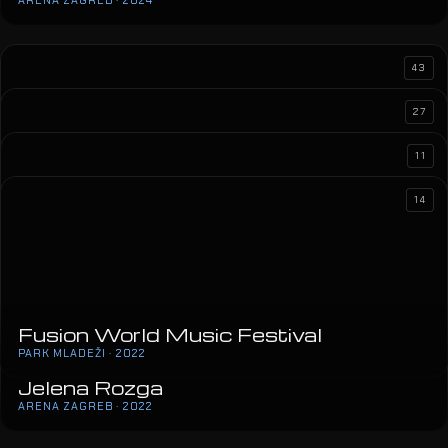
43
27
11
14
Aleksandra Prijović
ARENA ZAGREB · 2023
Fusion World Music Festival
Gibonni
PARK MLADEŽI · 2022
ARENA ZAGREB · 2023
Jelena Rozga
ARENA ZAGREB · 2022