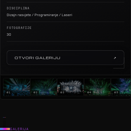
DISCIPLINA
Dizajn rasvjete / Programiranje / Laseri
FOTOGRAFIJE
30
OTVORI GALERIJU
↗
01
02
03
04
05
GALERIJA