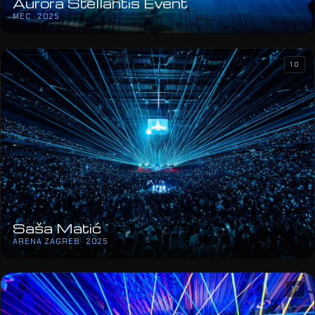
Aurora Stellantis Event
MEC · 2025
10
Saša Matić
ARENA ZAGREB · 2025
17