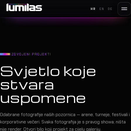
HR
EN
DE
IZDVOJENI PROJEKTI
Svjetlo koje
stvara
uspomene
Odabrane fotografije naših pozornica — arene, turneje, festivali i
korporativne večeri. Svaka fotografija je s pravog showa; ništa
nije render. Otvori bilo koji projekt za cijelu galeriju.