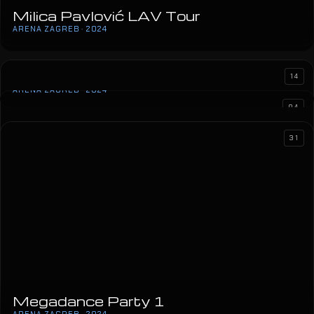
Milica Pavlović LAV Tour
Peugeot Night of Allure
ARENA ZAGREB · 2024
MEC · 2024
Marija Šerifović
14
ARENA ZAGREB · 2024
04
31
Jelena Rozga
ŠC VIŠNJIK · 2024
Megadance Party 1
ARENA ZAGREB · 2024