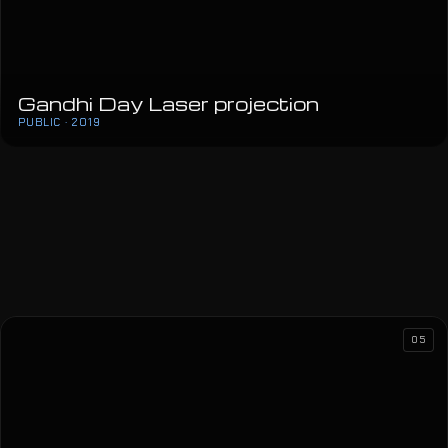
Gandhi Day Laser projection
PUBLIC · 2019
HT Magenta1
TRG BANA JELAČIĆA · 2019
05