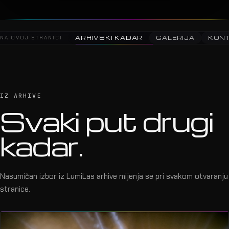
NA OVOJ STRANICI
ARHIVSKI KADAR
GALERIJA
KON
IZ ARHIVE
Svaki put drugi
kadar.
Nasumičan izbor iz LumiLas arhive mijenja se pri svakom otvaranju
stranice.