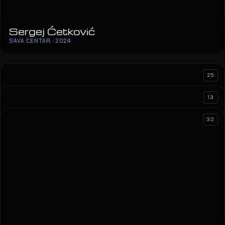
25
13
32
Nina Badrić
ARENA ZAGREB · 2024