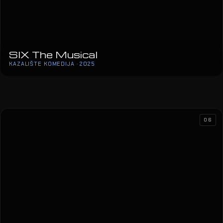
SIX The Musical
KAZALIŠTE KOMEDIJA · 2025
Lepa Brena Tour
ARENA ZAGREB · 2024
Sergej Ćetković
SAVA CENTAR · 2024
06