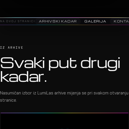
NA OVOJ STRANICI
ARHIVSKI KADAR
GALERIJA
KON
IZ ARHIVE
Svaki put drugi
kadar.
Nasumičan izbor iz LumiLas arhive mijenja se pri svakom otvaranju
stranice.