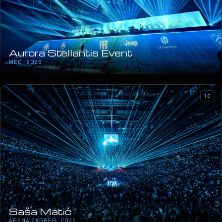
Aurora Stellantis Event
MEC · 2025
10
Saša Matić
ARENA ZAGREB · 2025