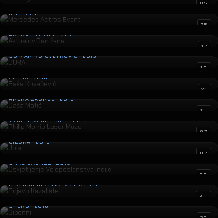
Mercedes Actros Event
05
NSK · 2019
Aktualov Dan žena
25
ARENA STOŽICE · 2019
DORA
17
SD MARINO CVETKOVIĆ · 2019
Saša Kovačević
10
ZETRA · 2018
Saša Matić
21
ARENA ZAGREB · 2018
Philip Morris Laser Maze
10
TVORNICA KULTURE · 2018
Jole
07
CIBONA · 2018
Osvjetljenje Veleposlanstva Indije
07
GRAD ZAGREB · 2018
Prljavo Kazalište
03
STADION KRANJČEVIĆEVA · 2018
Gibonni
30
SPENS · 2018
23