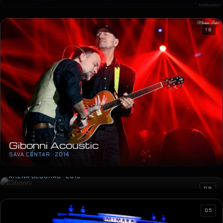
18
Gibonni Acoustic
SAVA CENTAR · 2014
Gibonni
ARENA BEOGRAD · 2013
09
05