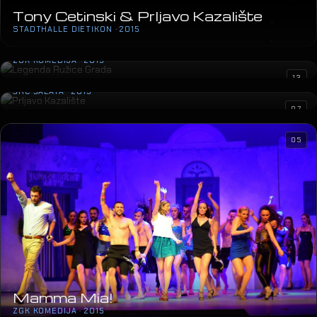
Tony Cetinski & Prljavo Kazalište
STADTHALLE DIETIKON · 2015
Legenda Ružice Grada
ZGK KOMEDIJA · 2015
Prljavo Kazalište
13
ŠRC ŠALATA · 2015
07
05
Mamma Mia!
ZGK KOMEDIJA · 2015