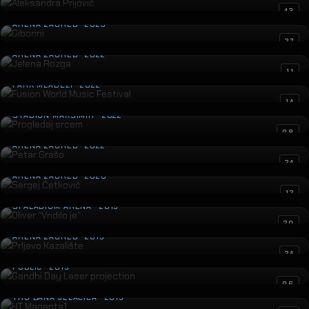
Gibonni
43
ARENA ZAGREB · 2023
Jelena Rozga
27
ARENA ZAGREB · 2022
Fusion World Music Festival
11
PARK MLADEŽI · 2022
Progledaj srcem
14
STADION MAKSIMIR · 2022
Petar Grašo
09
ARENA ZAGREB · 2022
Sergej Ćetković
24
ARENA ZAGREB · 2020
Oliver “Vridilo je”
12
SPALADIUM ARENA · 2019
Prljavo Kazalište
20
ARENA ZAGREB · 2019
Gandhi Day Laser projection
24
PUBLIC · 2019
HT Magenta1
06
TRG BANA JELAČIĆA · 2019