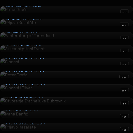
Petar Grašo
SAVA CENTAR · 2018
Prljavo Kazalište
22
GRADSKI VRT · 2018
Winterstory of Forestland
05
GŠ ČAKOVEC · 2017
Alukoenigstahl Event
14
HYPO CENTAR · 2017
Gibonni
12
ARENA ZAGREB · 2017
Petar Grašo
31
ARENA ZAGREB · 2017
Gibonni i Oliver
30
ARENA STOŽICE · 2017
Otvorenje Zračne luke Dubrovnik
04
ZL DUBROVNIK · 2017
Ivana Banfić
14
KD LISINSKI · 2017
Prljavo Kazalište
10
ARENA STOŽICE · 2017
Ivan Zak
16