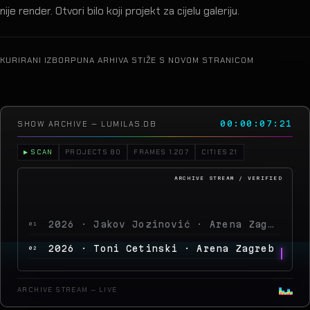
nije render. Otvori bilo koji projekt za cijelu galeriju.
KURIRANI IZBOR
PUNA ARHIVA STIŽE S NOVOM STRANICOM
SHOW ARCHIVE — LUMILAS.DB
00:00:12:06
▶ SCAN
PROJECTS 80
FRAMES 1.207
CITIES 21
2026 · Jakov Jozinović · Arena Zagreb
01
2026 · Toni Cetinski · Arena Zagreb
02
2026 · Sergej Ćetković · Arena Zagreb
03
2026 · Peđa Jovanović · Arena Zagreb
04
ARCHIVE STREAM — LIVE
2026 · MegaDance Party 2 · Arena Zagreb
05