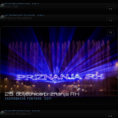
ARENA ZAGREB · 2017
Prljavo Kazalište
24
SPALADIUM ARENA · 2017
17
11
25. obljetnica priznanja RH
ZAGREBAČKE FONTANE · 2017
Đorđe Balašević
ARENA ZAGREB · 2016
Gibonni
05