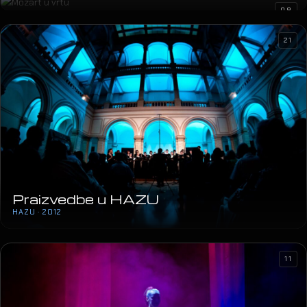
08
21
Praizvedbe u HAZU
HAZU · 2012
11