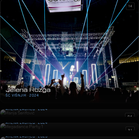
14
Jelena Rozga
ŠC VIŠNJIK · 2024
Marija Šerifović
ARENA ZAGREB · 2024
Megadance Party 1
04
ARENA ZAGREB · 2024
Aleksandra Prijović
31
ARENA ZAGREB · 2023