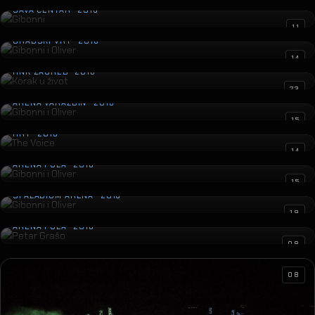
SAVA CENTAR · 2016
Gibonni i Oliver
11
GRADSKI VRT · 2016
Korak u život
14
HNK ZAGREB · 2016
Gibonni i Oliver
23
ARENA VARAŽDIN · 2016
The Voice
15
HRT · 2016
Gibonni i Oliver
14
ARENA PULA · 2016
Gibonni i Oliver
15
SPALADIUM ARENA · 2016
Petar Grašo
19
ARENA PULA · 2016
08
08