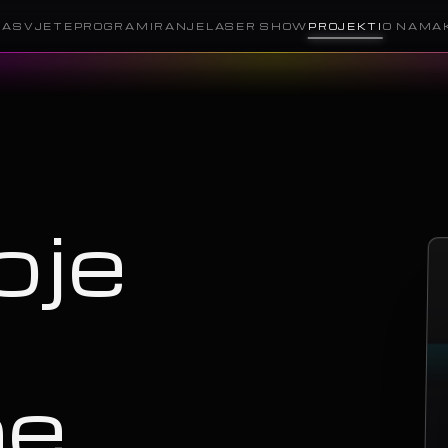
RASVJETE
PROGRAMIRANJE
LASER SHOW
PROJEKTI
O NAMA
oje
ne