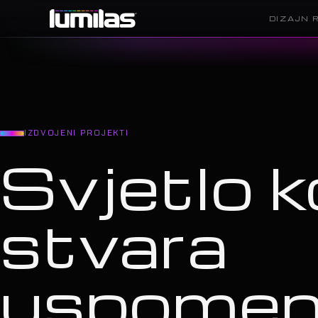
DIZAJN 
IZDVOJENI PROJEKTI
Svjetlo k
stvara
uspome