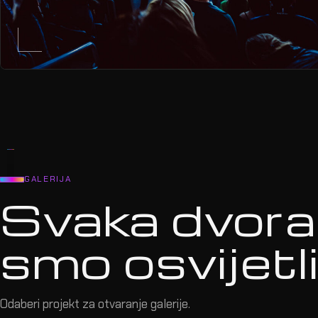
GALERIJA
Svaka dvora
smo osvijetlil
Odaberi projekt za otvaranje galerije.