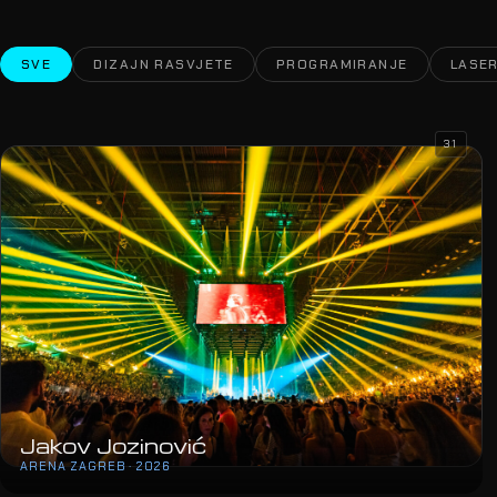
SVE
DIZAJN RASVJETE
PROGRAMIRANJE
LASER
31
Jakov Jozinović
ARENA ZAGREB · 2026