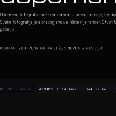
Odabrane fotografije naših pozornica — arene, turneje, festival
Svaka fotografija je s pravog showa; ništa nije render. Otvori bi
galeriju.
KURIRANI IZBOR
PUNA ARHIVA STIŽE S NOVOM STRANICOM
ARHIVSKI KADAR
GALERIJA
NA OVOJ STRANICI