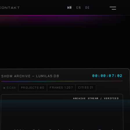
KONTAKT
HR
EN
DE
00:00:10:17
SHOW ARCHIVE — LUMILAS.DB
CITIES 21
FRAMES 1.207
PROJECTS 80
▶ SCAN
2026 · Jakov Jozinović · Arena Zagreb
01
2026 · Toni Cetinski · Arena Zagreb
02