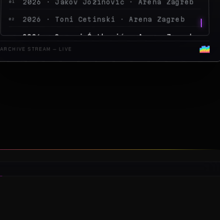
2026 · Sergej Ćetković · Arena Zagreb
03
2026 · Peđa Jovanović · Arena Zagreb
04
2026 · MegaDance Party 2 · Arena Zagreb
05
ARCHIVE STREAM — LIVE