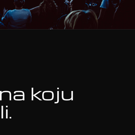
na koju
i.