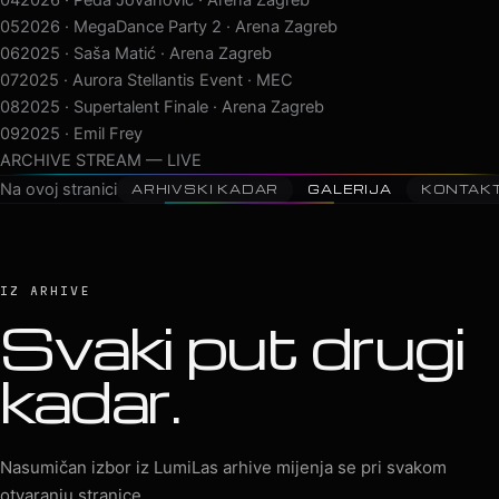
06
2025 · Saša Matić · Arena Zagreb
07
2025 · Aurora Stellantis Event · MEC
08
2025 · Supertalent Finale · Arena Zagreb
09
2025 · Emil Frey Mercedes Event
10
2025 · Lepa Brena · Arena Stožice
ARCHIVE STREAM — LIVE
Na ovoj stranici
ARHIVSKI KADAR
GALERIJA
KONTAK
IZ ARHIVE
Svaki put drugi
kadar.
Nasumičan izbor iz LumiLas arhive mijenja se pri svakom
otvaranju stranice.