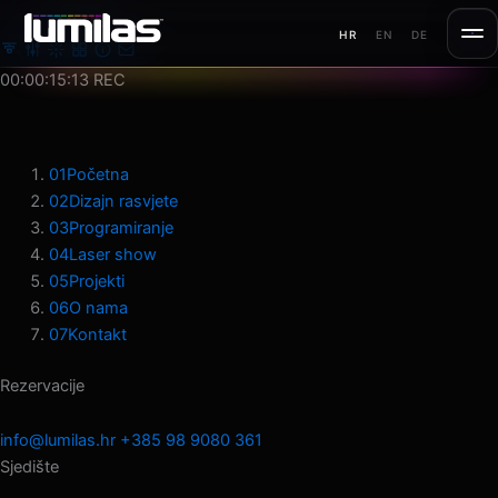
Preskoči
MENU
HR
EN
DE
na
sadržaj
00:00:17:22
REC
01
Početna
02
Dizajn rasvjete
03
Programiranje
04
Laser show
05
Projekti
06
O nama
07
Kontakt
Rezervacije
info@lumilas.hr
+385 98 9080 361
Sjedište