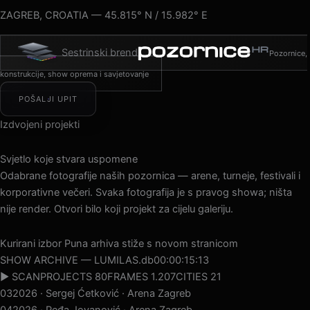
ZAGREB, CROATIA — 45.815° N / 15.982° E
Sestrinski brend
Pozornice,
konstrukcije, show oprema i savjetovanje
POŠALJI UPIT
Izdvojeni projekti
Svjetlo koje stvara uspomene
Odabrane fotografije naših pozornica — arene, turneje, festivali i
korporativne večeri. Svaka fotografija je s pravog showa; ništa
nije render. Otvori bilo koji projekt za cijelu galeriju.
Kurirani izbor
Puna arhiva stiže s novom stranicom
SHOW ARCHIVE — LUMILAS.db
00:00:17:22
▶ SCAN
PROJECTS 80
FRAMES 1.207
CITIES 21
04
2026 · Peđa Jovanović · Arena Zagreb
05
2026 · MegaDance Party 2 · Arena Zagreb