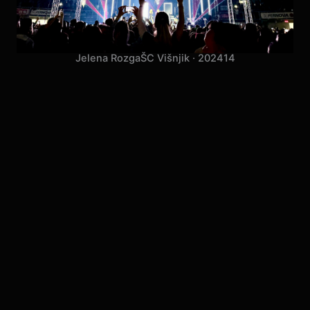
Jelena Rozga
ŠC Višnjik · 2024
14