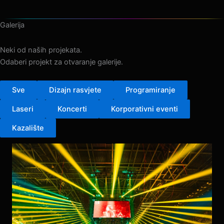
Galerija
Neki od naših projekata.
Odaberi projekt za otvaranje galerije.
Sve
Dizajn rasvjete
Programiranje
Laseri
Koncerti
Korporativni eventi
Kazalište