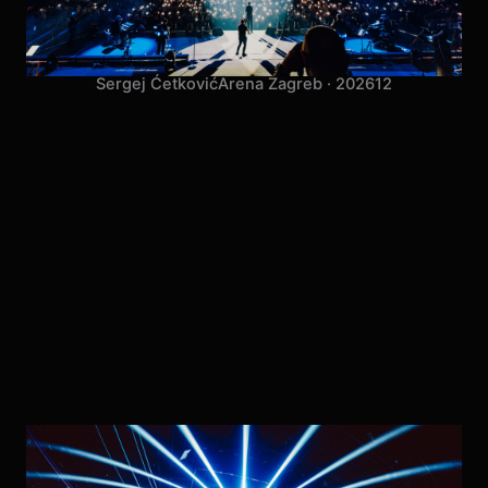
Sergej Ćetković
Arena Zagreb · 2026
12