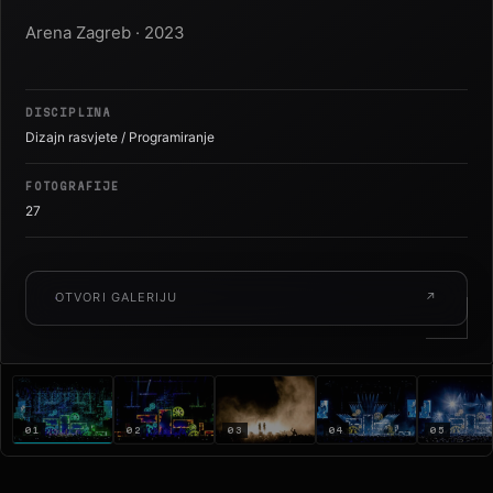
Arena Zagreb · 2023
DISCIPLINA
Dizajn rasvjete / Programiranje
FOTOGRAFIJE
27
OTVORI GALERIJU
↗
01
02
03
04
05