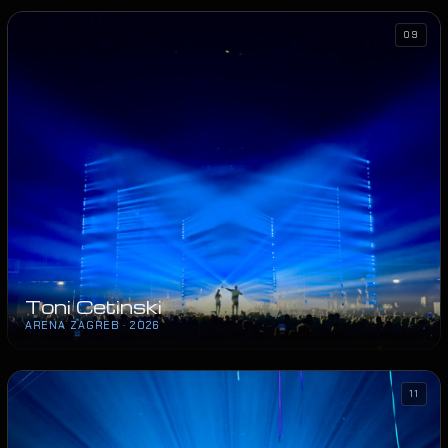
09
Toni Cetinski
ARENA ZAGREB · 2026
11