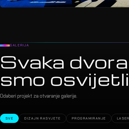
GALERIJA
Svaka dvora
smo osvijetlil
Odaberi projekt za otvaranje galerije.
SVE
DIZAJN RASVJETE
PROGRAMIRANJE
LASER