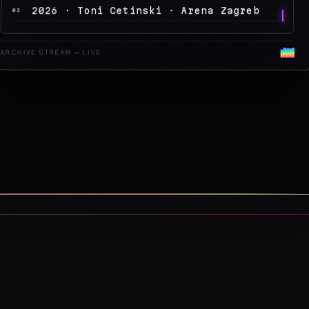
2026 · Peđa Jovanović · Arena Zagreb
04
ARCHIVE STREAM — LIVE