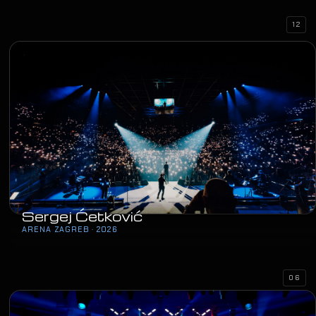
12
Sergej Ćetković
ARENA ZAGREB · 2026
06