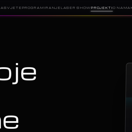
RASVJETE
PROGRAMIRANJE
LASER SHOW
PROJEKTI
O NAMA
oje
ne