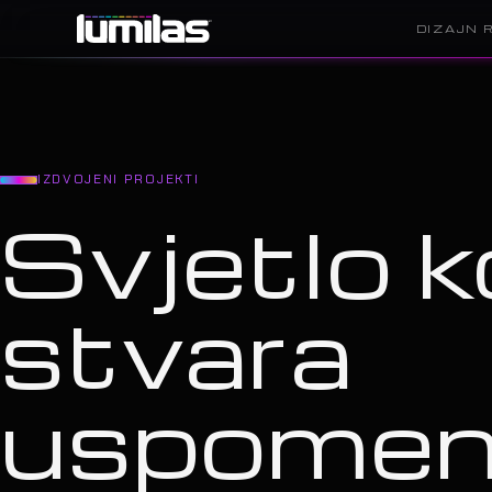
DIZAJN 
IZDVOJENI PROJEKTI
Svjetlo k
stvara
uspome