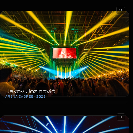
31
Jakov Jozinović
ARENA ZAGREB · 2026
11