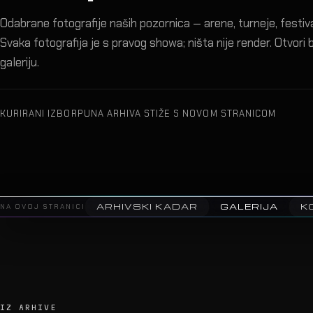
Odabrane fotografije naših pozornica — arene, turneje, festival
Svaka fotografija je s pravog showa; ništa nije render. Otvori bi
galeriju.
KURIRANI IZBOR
PUNA ARHIVA STIŽE S NOVOM STRANICOM
ARHIVSKI KADAR
GALERIJA
NA OVOJ STRANICI
IZ ARHIVE