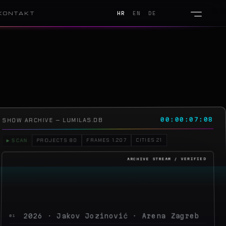
KONTAKT
HR
EN
DE
00:00:11:07
SHOW ARCHIVE — LUMILAS.DB
CITIES 21
FRAMES 1.207
PROJECTS 80
▶ SCAN
2026 · Jakov Jozinović · Arena Zagreb
01
2026 · Toni Cetinski · Arena Zagreb
02
2026 · Sergej Ćetković · Arena Zagreb
03