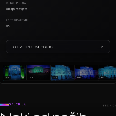
DISCIPLINA
Dizajn rasvjete
FOTOGRAFIJE
05
OTVORI GALERIJU
↗
01
02
03
04
05
GALERIJA
SEC / 01