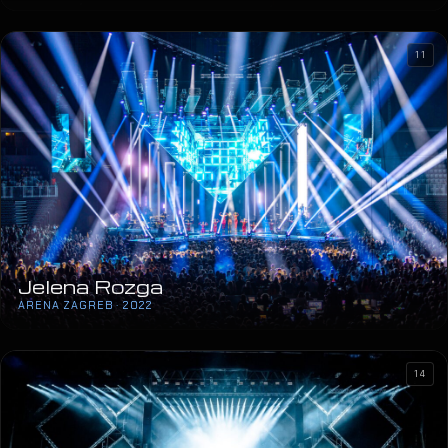
11
Jelena Rozga
ARENA ZAGREB · 2022
14