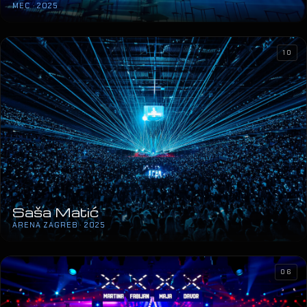
MEC · 2025
10
Saša Matić
ARENA ZAGREB · 2025
06