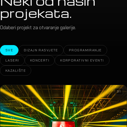
Neki od naših
projekata.
Odaberi projekt za otvaranje galerije.
SVE
DIZAJN RASVJETE
PROGRAMIRANJE
LASERI
KONCERTI
KORPORATIVNI EVENTI
KAZALIŠTE
31