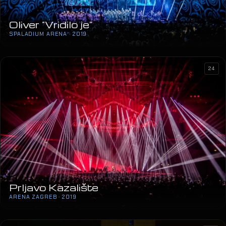
Oliver “Vridilo je”
SPALADIUM ARENA · 2019
24
Prljavo Kazalište
ARENA ZAGREB · 2019