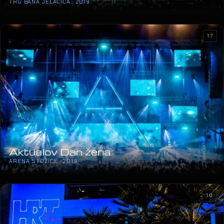
TRG BANA JELAČIĆA · 2019
17
Aktualov Dan žena
ARENA STOŽICE · 2019
10