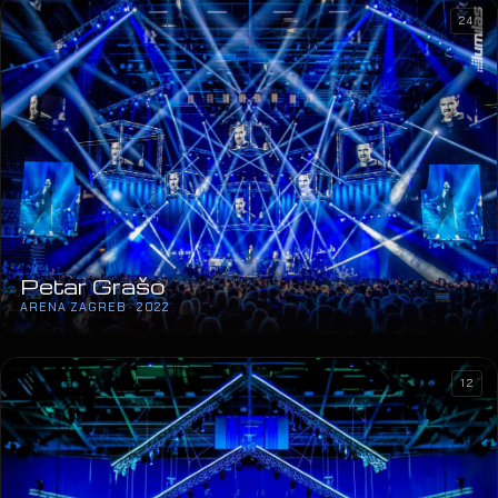
24
Petar Grašo
ARENA ZAGREB · 2022
12