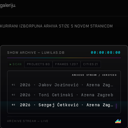
galeriju.
KURIRANI IZBOR
PUNA ARHIVA STIŽE S NOVOM STRANICOM
SHOW ARCHIVE — LUMILAS.DB
00:00:13:00
▶ SCAN
PROJECTS 80
FRAMES 1.207
CITIES 21
2026 · Jakov Jozinović · Arena Zagreb
01
2026 · Toni Cetinski · Arena Zagreb
02
2026 · Sergej Ćetković · Arena Zagreb
03
2026 · Peđa Jovanović · Arena Zagreb
04
ARCHIVE STREAM — LIVE
2026 · MegaDance Party 2 · Arena Zagreb
05