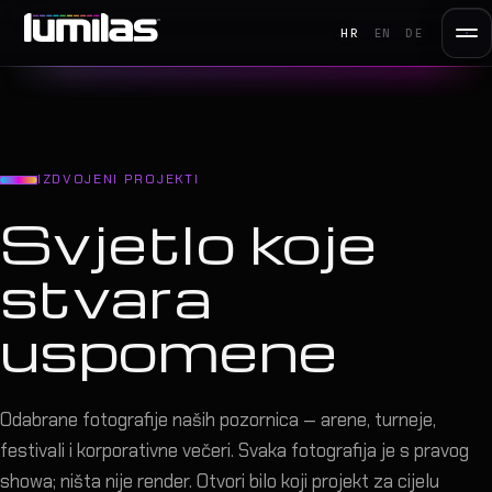
HR
EN
DE
IZDVOJENI PROJEKTI
Svjetlo koje
stvara
uspomene
Odabrane fotografije naših pozornica — arene, turneje,
festivali i korporativne večeri. Svaka fotografija je s pravog
showa; ništa nije render. Otvori bilo koji projekt za cijelu