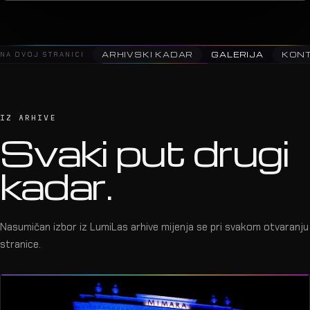
2025 · Saša Matić · Arena Zagreb
06
NA OVOJ STRANICI
ARHIVSKI KADAR
GALERIJA
KON
IZ ARHIVE
Svaki put drugi
kadar.
Nasumičan izbor iz LumiLas arhive mijenja se pri svakom otvaranju
stranice.