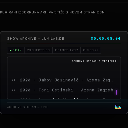
KURIRANI IZBOR
PUNA ARHIVA STIŽE S NOVOM STRANICOM
SHOW ARCHIVE — LUMILAS.DB
00:00:10:18
▶ SCAN
PROJECTS 80
FRAMES 1.207
CITIES 21
2026 · Jakov Jozinović · Arena Zagreb
01
2026 · Toni Cetinski · Arena Zagreb
02
2026 · Sergej Ćetković · Arena Zagreb
03
2026 · Peđa Jovanović · Arena Zagreb
04
ARCHIVE STREAM — LIVE