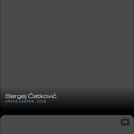
Sergej Ćetković
ARENA ZAGREB · 2020
20