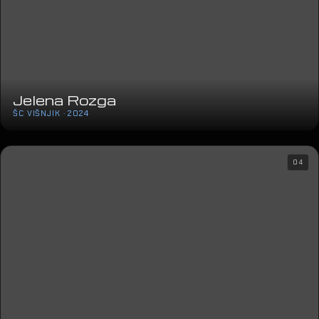
Jelena Rozga
ŠC VIŠNJIK · 2024
04