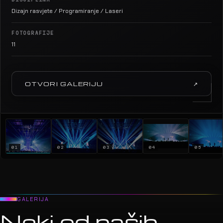
Dizajn rasvjete / Programiranje / Laseri
FOTOGRAFIJE
11
OTVORI GALERIJU
↗
01
02
03
04
05
GALERIJA
Neki od naših