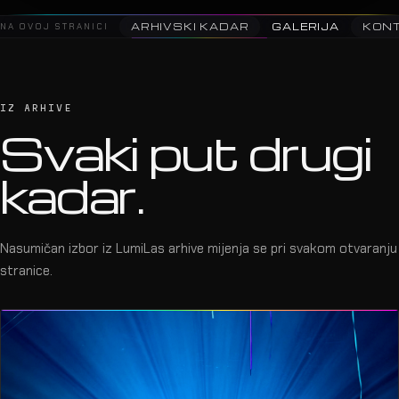
NA OVOJ STRANICI
ARHIVSKI KADAR
GALERIJA
KON
IZ ARHIVE
Svaki put drugi
kadar.
Nasumičan izbor iz LumiLas arhive mijenja se pri svakom otvaranju
stranice.