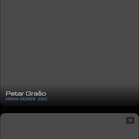
Petar Grašo
ARENA ZAGREB · 2022
12