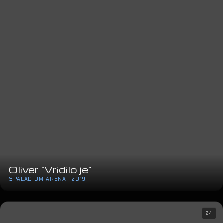
Oliver “Vridilo je”
SPALADIUM ARENA · 2019
24