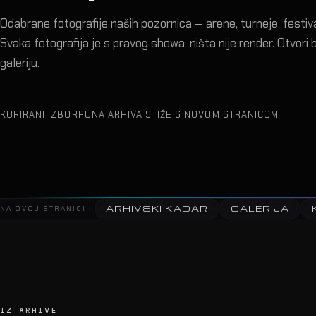
Odabrane fotografije naših pozornica — arene, turneje, festival
Svaka fotografija je s pravog showa; ništa nije render. Otvori bi
galeriju.
KURIRANI IZBOR
PUNA ARHIVA STIŽE S NOVOM STRANICOM
ARHIVSKI KADAR
GALERIJA
NA OVOJ STRANICI
IZ ARHIVE