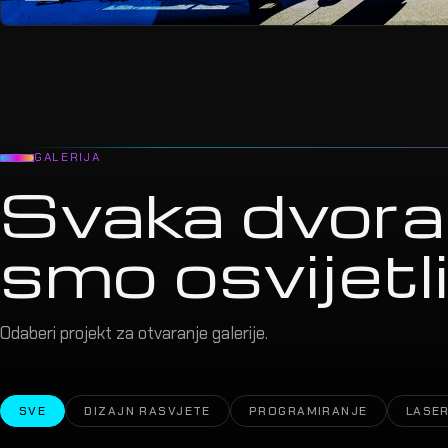
GALERIJA
Svaka dvora
smo osvijetlil
Odaberi projekt za otvaranje galerije.
SVE
DIZAJN RASVJETE
PROGRAMIRANJE
LASER