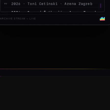
2026 · Peđa Jovanović · Arena Zagreb
04
2026 · MegaDance Party 2 · Arena Zagreb
05
ARCHIVE STREAM — LIVE