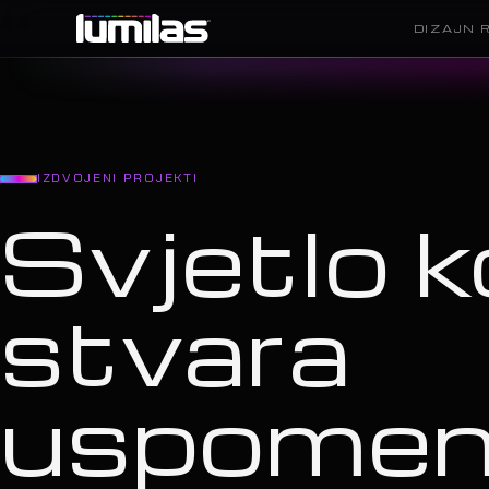
DIZAJN 
IZDVOJENI PROJEKTI
Svjetlo k
stvara
uspome