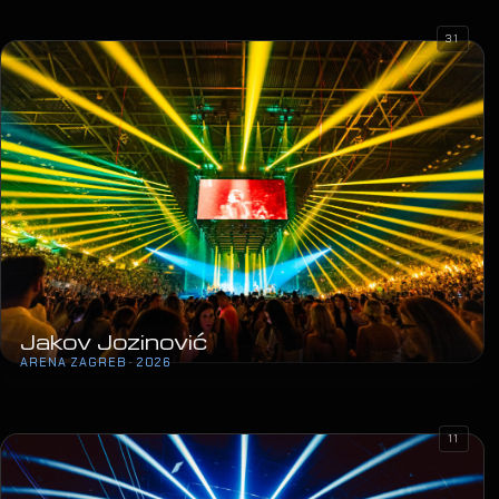
31
Jakov Jozinović
ARENA ZAGREB · 2026
11