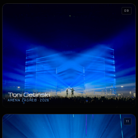
09
Toni Cetinski
ARENA ZAGREB · 2026
11