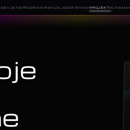
RASVJETE
PROGRAMIRANJE
LASER SHOW
PROJEKTI
O NAMA
oje
ne