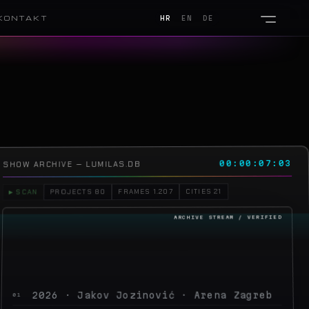
KONTAKT
HR
EN
DE
00:00:10:13
SHOW ARCHIVE — LUMILAS.DB
CITIES 21
FRAMES 1.207
PROJECTS 80
▶ SCAN
2026 · Jakov Jozinović · Arena Zagreb
01
2026 · Toni Cetinski · Arena Zagreb
02
2026 · Sergej Ćetković · Arena Zagreb
03