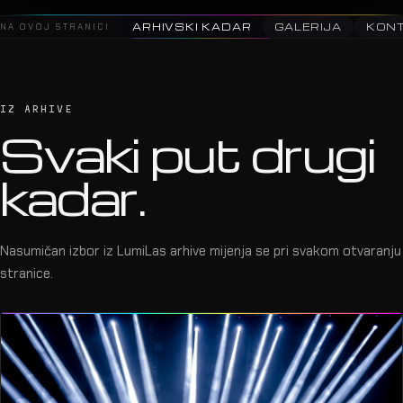
2025 · Aurora Stellantis Event · MEC
07
NA OVOJ STRANICI
ARHIVSKI KADAR
GALERIJA
KON
IZ ARHIVE
Svaki put drugi
kadar.
Nasumičan izbor iz LumiLas arhive mijenja se pri svakom otvaranju
stranice.