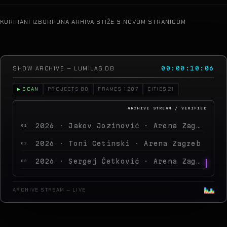
KURIRANI IZBOR
PUNA ARHIVA STIŽE S NOVOM STRANICOM
SHOW ARCHIVE — LUMILAS.DB
00:00:14:19
▶ SCAN
PROJECTS 80
FRAMES 1.207
CITIES 21
2026 · Jakov Jozinović · Arena Zagreb
01
2026 · Toni Cetinski · Arena Zagreb
02
2026 · Sergej Ćetković · Arena Zagreb
03
2026 · Peđa Jovanović · Arena Zagreb
04
ARCHIVE STREAM — LIVE
2026 · MegaDance Party 2 · Arena Zagreb
05
2025 · Saša Matić · Arena Zagreb
06