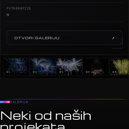
FOTOGRAFIJE
11
OTVORI GALERIJU
↗
01
02
03
04
05
GALERIJA
Neki od naših
projekata.