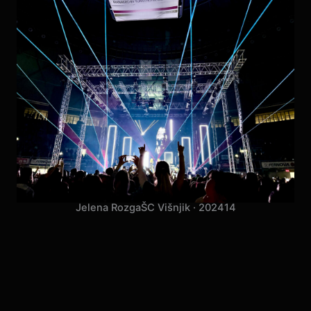
Jelena Rozga
ŠC Višnjik · 2024
14