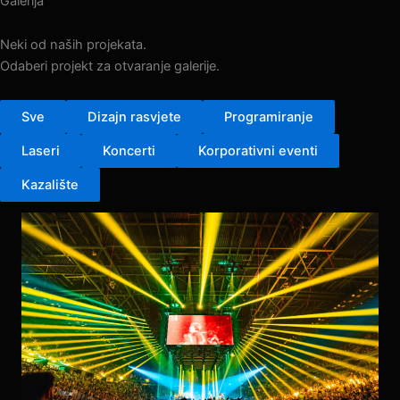
Galerija
Neki od naših projekata.
Odaberi projekt za otvaranje galerije.
Sve
Dizajn rasvjete
Programiranje
Laseri
Koncerti
Korporativni eventi
Kazalište