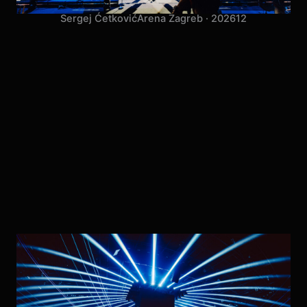
Sergej Ćetković
Arena Zagreb · 2026
12