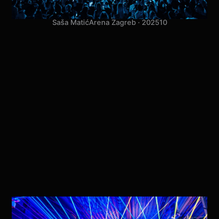
Saša Matić
Arena Zagreb · 2025
10