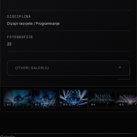
Sava Centar · 2018
DISCIPLINA
Dizajn rasvjete / Programiranje
FOTOGRAFIJE
22
OTVORI GALERIJU
↗
01
02
03
04
05