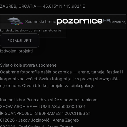
ZAGREB, CROATIA — 45.815° N / 15.982° E
Sestrinski brend
Pozornice,
konstrukcije, show oprema i savjetovanje
POŠALJI UPIT
Izdvojeni projekti
Svjetlo koje stvara uspomene
Odabrane fotografije naših pozornica — arene, turneje, festivali i
korporativne večeri. Svaka fotografija je s pravog showa; ništa
nije render. Otvori bilo koji projekt za cijelu galeriju.
Kurirani izbor
Puna arhiva stiže s novom stranicom
SHOW ARCHIVE — LUMILAS.db
00:00:12:12
▶ SCAN
PROJECTS 80
FRAMES 1.207
CITIES 21
01
2026 · Jakov Jozinović · Arena Zagreb
02
2026 · Toni Cetinski · Arena Zagreb