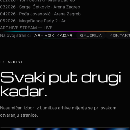
03
2026 · Sergej Ćetković · Arena Zagreb
04
2026 · Peđa Jovanović · Arena Zagreb
05
2026 · MegaDance Party 2 · Arena Zagreb
06
2025 · Saša Matić · Arena Zagreb
ARCHIVE STREAM — LIVE
Na ovoj stranici
ARHIVSKI KADAR
GALERIJA
KONTAK
IZ ARHIVE
Svaki put drugi
kadar.
Nasumičan izbor iz LumiLas arhive mijenja se pri svakom
otvaranju stranice.