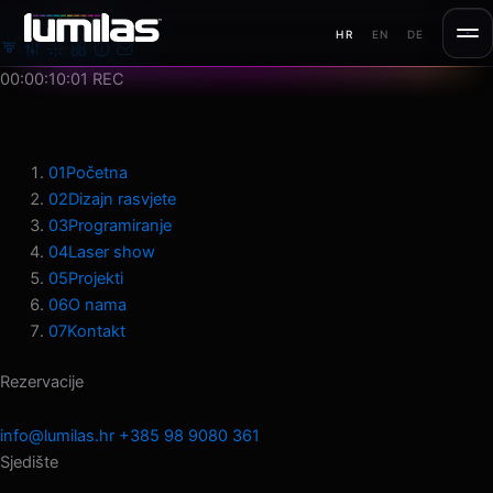
Preskoči
MENU
HR
EN
DE
na
sadržaj
00:00:12:12
REC
01
Početna
02
Dizajn rasvjete
03
Programiranje
04
Laser show
05
Projekti
06
O nama
07
Kontakt
Rezervacije
info@lumilas.hr
+385 98 9080 361
Sjedište