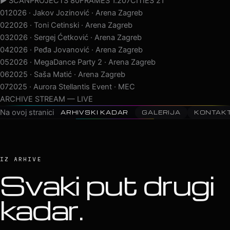
▶ SCAN
PROJECTS 80
FRAMES 1.207
CITIES 21
02
2026 · Toni Cetinski · Arena Zagreb
03
2026 · Sergej Ćetković · Arena Zagreb
04
2026 · Peđa Jovanović · Arena Zagreb
05
2026 · MegaDance Party 2 · Arena Zagreb
06
2025 · Saša Matić · Arena Zagreb
07
2025 · Aurora Stellantis Event · MEC
08
2025 · Supertalent Finale · Arena Zagreb
ARCHIVE STREAM — LIVE
Na ovoj stranici
ARHIVSKI KADAR
GALERIJA
KONTAK
IZ ARHIVE
Svaki put drugi
kadar.