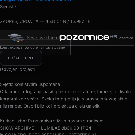
Sjedište
ZAGREB, CROATIA — 45.815° N / 15.982° E
Sestrinski brend
Pozornice,
konstrukcije, show oprema i savjetovanje
POŠALJI UPIT
Izdvojeni projekti
Svjetlo koje stvara uspomene
Odabrane fotografije naših pozornica — arene, turneje, festivali i
korporativne večeri. Svaka fotografija je s pravog showa; ništa
nije render. Otvori bilo koji projekt za cijelu galeriju.
Kurirani izbor
Puna arhiva stiže s novom stranicom
SHOW ARCHIVE — LUMILAS.db
00:00:20:12