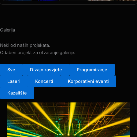
Galerija
Neki od naših projekata.
Odaberi projekt za otvaranje galerije.
Sve
Dizajn rasvjete
Programiranje
Laseri
Koncerti
Korporativni eventi
Kazalište