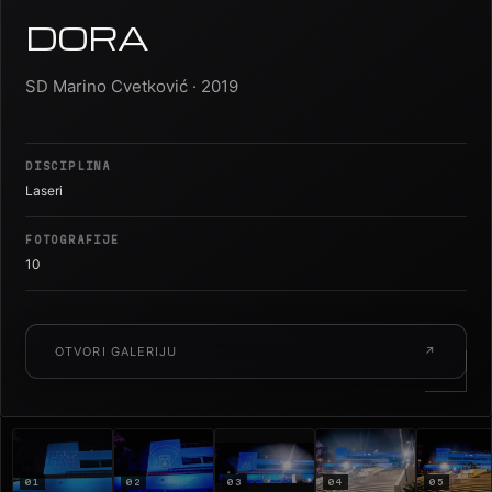
DORA
SD Marino Cvetković · 2019
DISCIPLINA
Laseri
FOTOGRAFIJE
10
OTVORI GALERIJU
↗
01
02
03
04
05