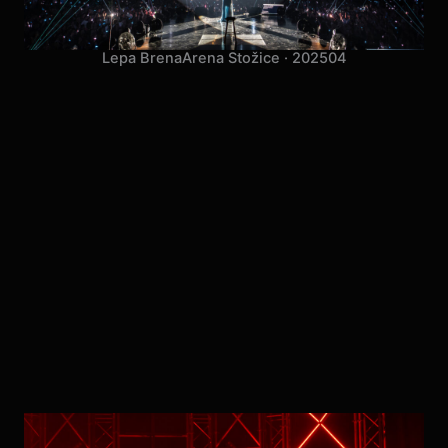
Lepa Brena
Arena Stožice · 2025
04