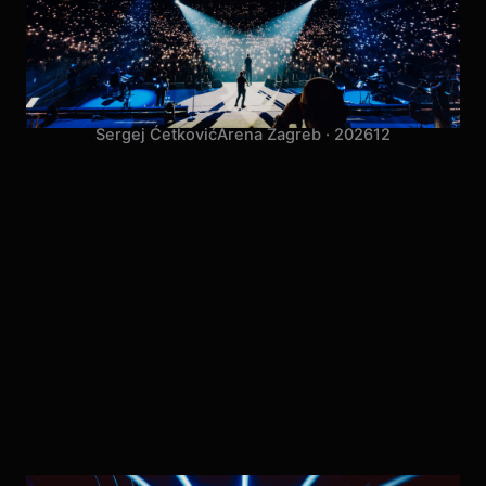
Sergej Ćetković
Arena Zagreb · 2026
12