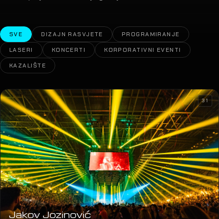
SVE
DIZAJN RASVJETE
PROGRAMIRANJE
LASERI
KONCERTI
KORPORATIVNI EVENTI
KAZALIŠTE
31
Jakov Jozinović