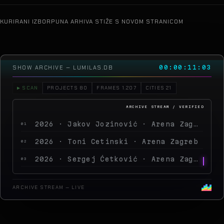
KURIRANI IZBOR
PUNA ARHIVA STIŽE S NOVOM STRANICOM
SHOW ARCHIVE — LUMILAS.DB
00:00:15:19
▶ SCAN
PROJECTS 80
FRAMES 1.207
CITIES 21
2026 · Toni Cetinski · Arena Zagreb
02
2026 · Sergej Ćetković · Arena Zagreb
03
2026 · Peđa Jovanović · Arena Zagreb
04
2026 · MegaDance Party 2 · Arena Zagreb
05
ARCHIVE STREAM — LIVE
2025 · Saša Matić · Arena Zagreb
06
2025 · Aurora Stellantis Event · MEC
07