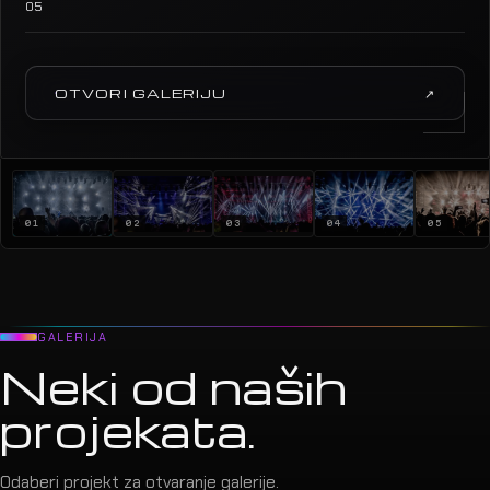
05
OTVORI GALERIJU
↗
01
02
03
04
05
GALERIJA
Neki od naših
projekata.
Odaberi projekt za otvaranje galerije.