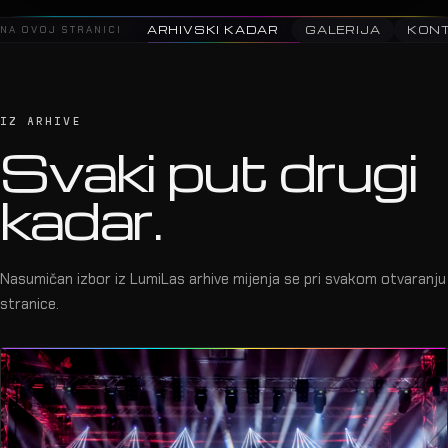
2025 · Supertalent Finale · Arena Zag
08
NA OVOJ STRANICI
ARHIVSKI KADAR
GALERIJA
KON
IZ ARHIVE
Svaki put drugi
kadar.
Nasumičan izbor iz LumiLas arhive mijenja se pri svakom otvaranju
stranice.