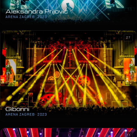
Aleksandra Prijović
ARENA ZAGREB · 2023
27
Gibonni
ARENA ZAGREB · 2023
11