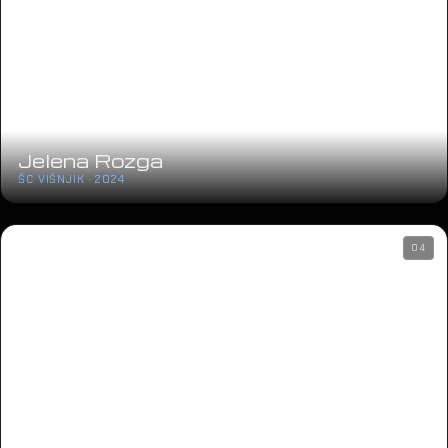
Jelena Rozga
ŠC VIŠNJIK · 2024
04