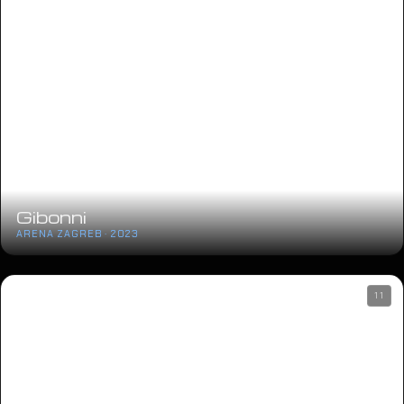
Gibonni
ARENA ZAGREB · 2023
11