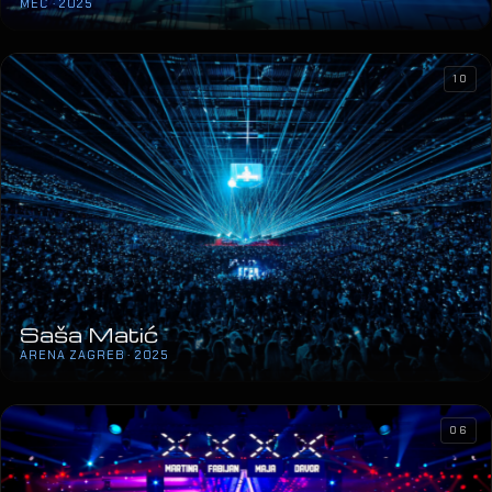
MEC · 2025
10
Saša Matić
ARENA ZAGREB · 2025
06