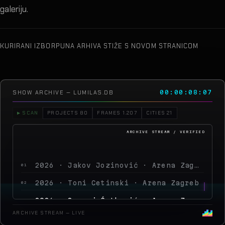
galeriju.
KURIRANI IZBOR
PUNA ARHIVA STIŽE S NOVOM STRANICOM
SHOW ARCHIVE — LUMILAS.DB
00:00:10:18
▶ SCAN
PROJECTS 80
FRAMES 1.207
CITIES 21
2026 · Jakov Jozinović · Arena Zagreb
01
2026 · Toni Cetinski · Arena Zagreb
02
2026 · Sergej Ćetković · Arena Zagreb
03
2026 · Peđa Jovanović · Arena Zagreb
04
ARCHIVE STREAM — LIVE
2026 · MegaDance Party
05