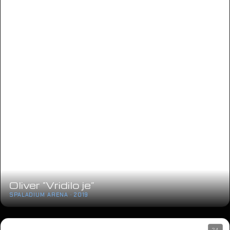
Oliver “Vridilo je”
SPALADIUM ARENA · 2019
24