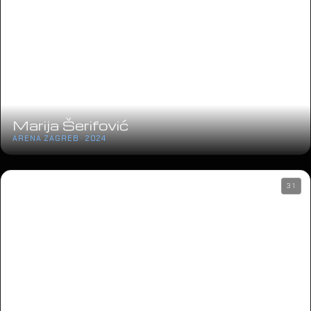
Marija Šerifović
ARENA ZAGREB · 2024
31