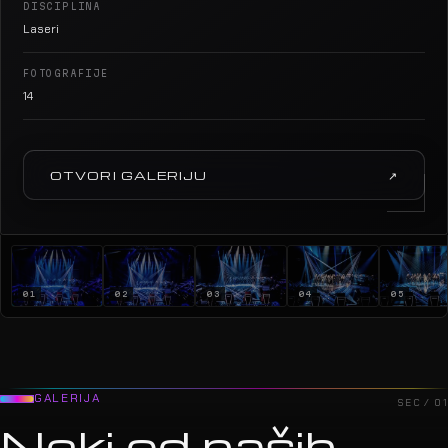
DISCIPLINA
Laseri
FOTOGRAFIJE
14
OTVORI GALERIJU
↗
01
02
03
04
05
GALERIJA
SEC / 01
Neki od naših