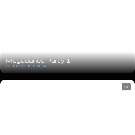
Megadance Party 1
ARENA ZAGREB · 2024
43