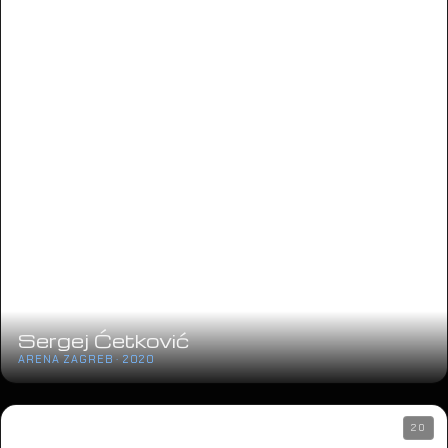
Sergej Ćetković
ARENA ZAGREB · 2020
20