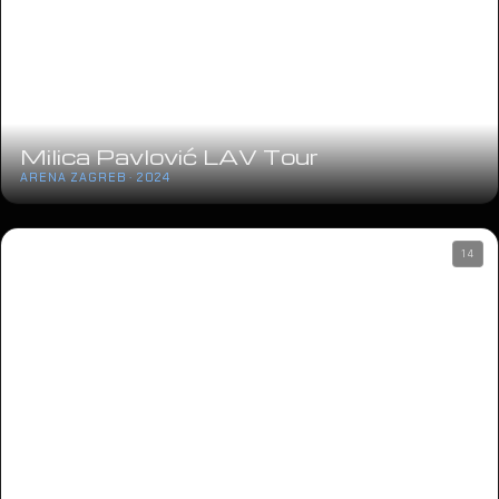
Milica Pavlović LAV Tour
ARENA ZAGREB · 2024
14