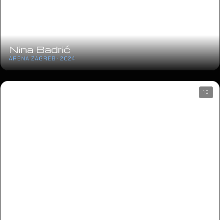
Nina Badrić
ARENA ZAGREB · 2024
13