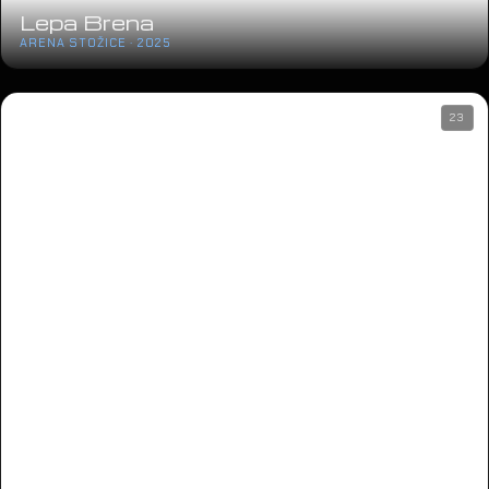
Lepa Brena
ARENA STOŽICE · 2025
23