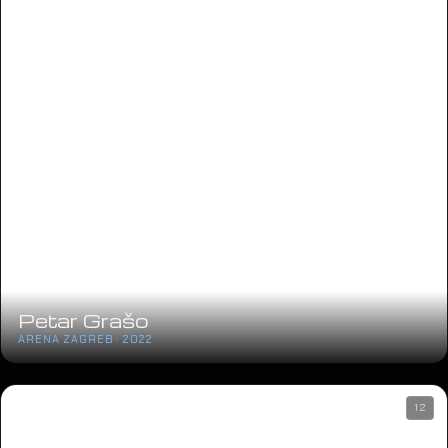
Petar Grašo
ARENA ZAGREB · 2022
12