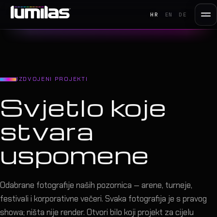
HR
EN
DE
IZDVOJENI PROJEKTI
Svjetlo koje
stvara
uspomene
Odabrane fotografije naših pozornica — arene, turneje,
festivali i korporativne večeri. Svaka fotografija je s pravog
showa; ništa nije render. Otvori bilo koji projekt za cijelu