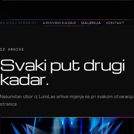
NA OVOJ STRANICI
ARHIVSKI KADAR
GALERIJA
KONTAKT
IZ ARHIVE
Svaki put drugi
kadar.
Nasumičan izbor iz LumiLas arhive mijenja se pri svakom otvaranju
stranice.