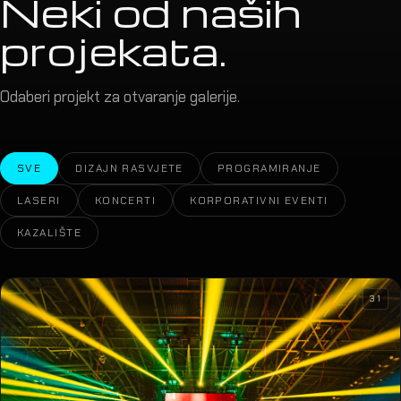
Neki od naših
projekata.
Odaberi projekt za otvaranje galerije.
SVE
DIZAJN RASVJETE
PROGRAMIRANJE
LASERI
KONCERTI
KORPORATIVNI EVENTI
KAZALIŠTE
31