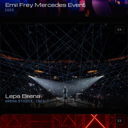
Emil Frey Mercedes Event
2025
04
Lepa Brena
ARENA STOŽICE · 2025
23