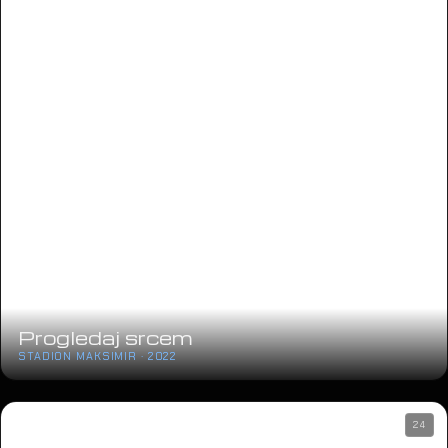
24
Petar Grašo
ARENA ZAGREB · 2022
12