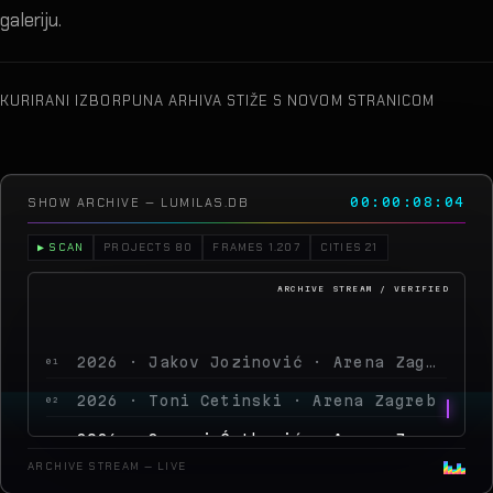
galeriju.
KURIRANI IZBOR
PUNA ARHIVA STIŽE S NOVOM STRANICOM
SHOW ARCHIVE — LUMILAS.DB
00:00:12:16
▶ SCAN
PROJECTS 80
FRAMES 1.207
CITIES 21
2026 · Jakov Jozinović · Arena Zagreb
01
2026 · Toni Cetinski · Arena Zagreb
02
2026 · Sergej Ćetković · Arena Zagreb
03
2026 · Peđa Jovanović · Arena Zagreb
04
ARCHIVE STREAM — LIVE
2026 · MegaDance Party 2 · Arena Zagreb
05