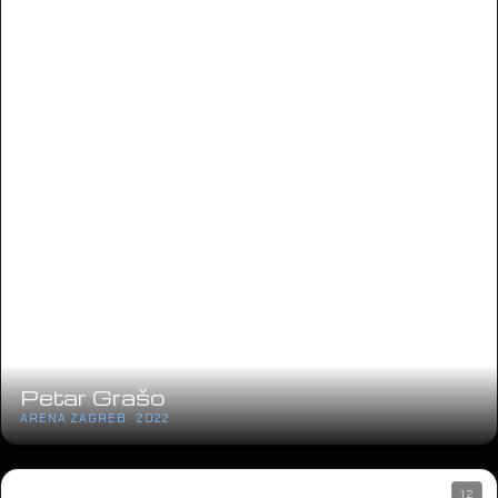
Sergej Ćetković
ARENA ZAGREB · 2020
20