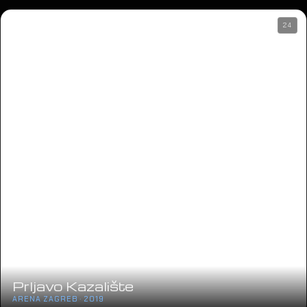
Mercedes Actros Event
NSK · 2019
05
HT Magenta1