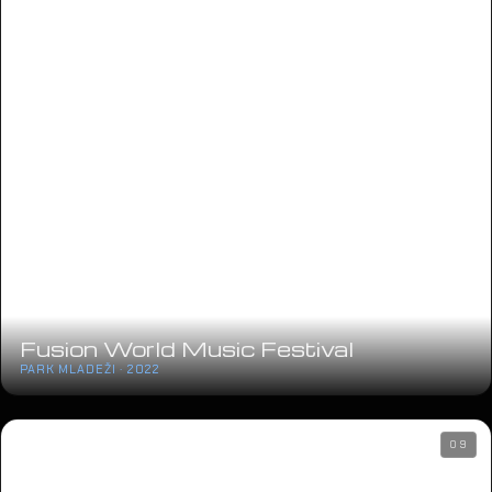
Fusion World Music Festival
PARK MLADEŽI · 2022
09
Progledaj srcem
STADION MAKSIMIR · 2022