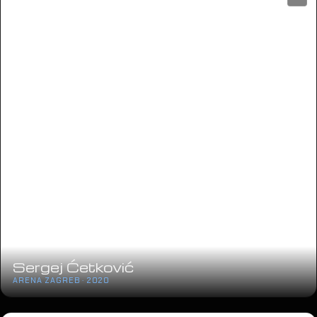
Oliver “Vridilo je”
SPALADIUM ARENA · 2019
24
Prljavo Kazalište
ARENA ZAGREB · 2019