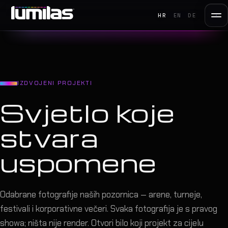
HR
EN
DE
IZDVOJENI PROJEKTI
Svjetlo koje
stvara
uspomene
Odabrane fotografije naših pozornica — arene, turneje,
festivali i korporativne večeri. Svaka fotografija je s pravog
showa; ništa nije render. Otvori bilo koji projekt za cijelu