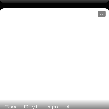
TRG BANA JELAČIĆA · 2019
17
Aktualov Dan žena
ARENA STOŽICE · 2019
10