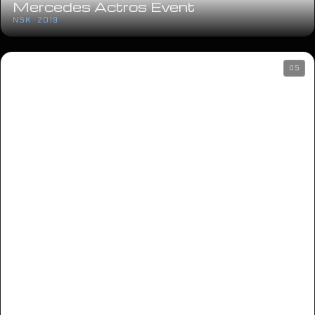
Saša Matić
ARENA ZAGREB · 2018
21
Saša Kovačević
ZETRA · 2018