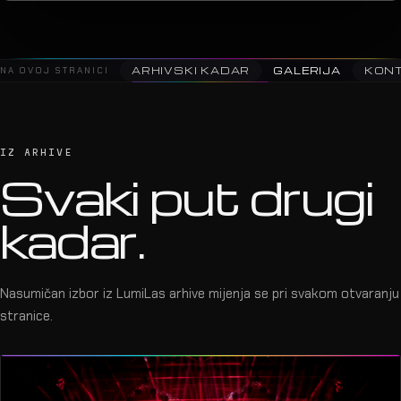
2025 · Saša Matić · Arena
06
NA OVOJ STRANICI
ARHIVSKI KADAR
GALERIJA
KON
IZ ARHIVE
Svaki put drugi
kadar.
Nasumičan izbor iz LumiLas arhive mijenja se pri svakom otvaranju
stranice.