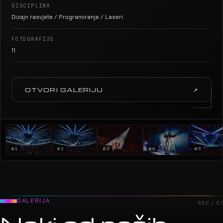
DISCIPLINA
Dizajn rasvjete / Programiranje / Laseri
FOTOGRAFIJE
11
OTVORI GALERIJU
↗
01
02
03
04
05
GALERIJA
SEC / 01