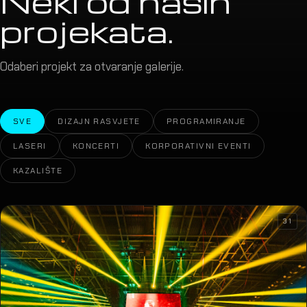
Neki od naših
projekata.
Odaberi projekt za otvaranje galerije.
SVE
DIZAJN RASVJETE
PROGRAMIRANJE
LASERI
KONCERTI
KORPORATIVNI EVENTI
KAZALIŠTE
31