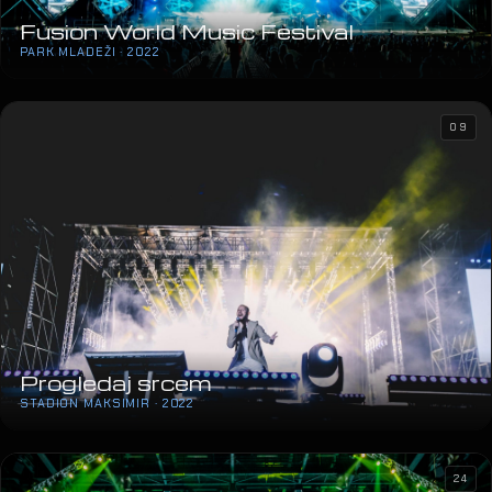
Fusion World Music Festival
PARK MLADEŽI · 2022
09
Progledaj srcem
STADION MAKSIMIR · 2022
24