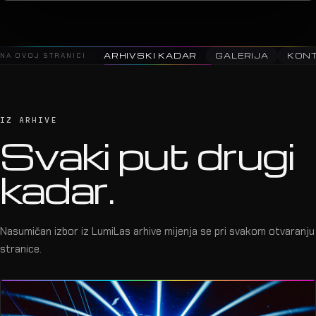
2025 · Saša Matić · Arena Z
06
NA OVOJ STRANICI
ARHIVSKI KADAR
GALERIJA
KON
IZ ARHIVE
Svaki put drugi
kadar.
Nasumičan izbor iz LumiLas arhive mijenja se pri svakom otvaranju
stranice.