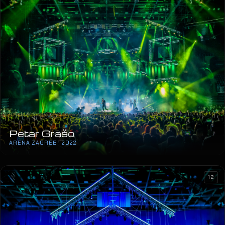
Petar Grašo
ARENA ZAGREB · 2022
12