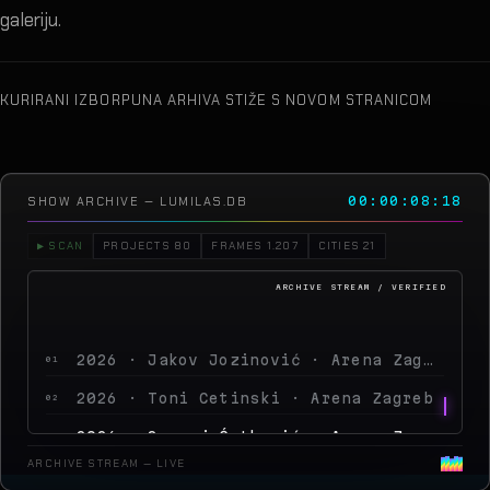
galeriju.
KURIRANI IZBOR
PUNA ARHIVA STIŽE S NOVOM STRANICOM
SHOW ARCHIVE — LUMILAS.DB
00:00:13:06
▶ SCAN
PROJECTS 80
FRAMES 1.207
CITIES 21
2026 · Jakov Jozinović · Arena Zagreb
01
2026 · Toni Cetinski · Arena Zagreb
02
2026 · Sergej Ćetković · Arena Zagreb
03
2026 · Peđa Jovanović · Arena Zagreb
04
ARCHIVE STREAM — LIVE
2026 · MegaDance Party 2 · Arena Zagreb
05