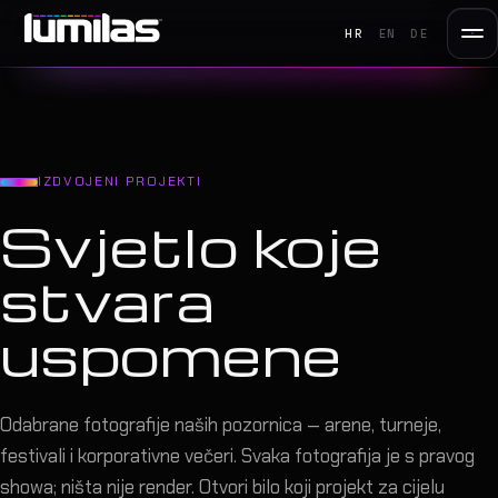
HR
EN
DE
IZDVOJENI PROJEKTI
Svjetlo koje
stvara
uspomene
Odabrane fotografije naših pozornica — arene, turneje,
festivali i korporativne večeri. Svaka fotografija je s pravog
showa; ništa nije render. Otvori bilo koji projekt za cijelu