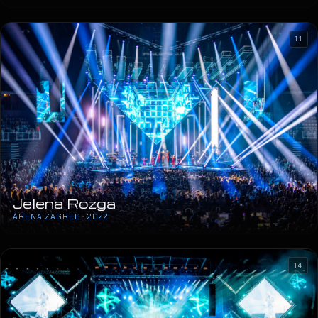
11
Jelena Rozga
ARENA ZAGREB · 2022
14