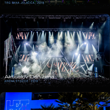
TRG BANA JELAČIĆA · 2019
17
Aktualov Dan žena
ARENA STOŽICE · 2019
10