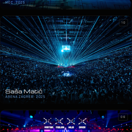
MEC · 2025
10
Saša Matić
ARENA ZAGREB · 2025
06