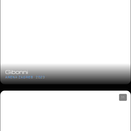
Gibonni
ARENA ZAGREB · 2023
11