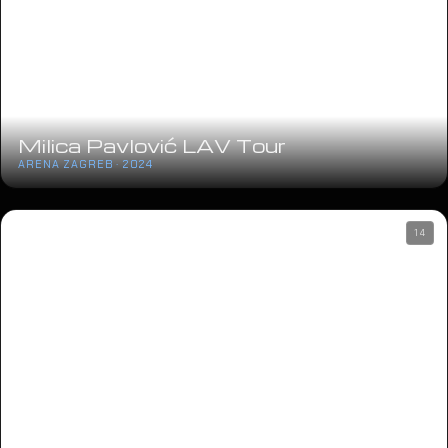
Milica Pavlović LAV Tour
ARENA ZAGREB · 2024
14