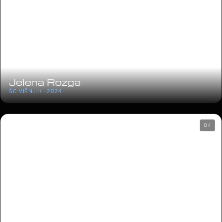
Jelena Rozga
ŠC VIŠNJIK · 2024
04