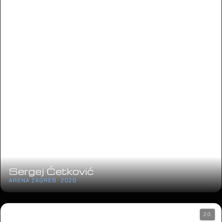
Sergej Ćetković
ARENA ZAGREB · 2020
20