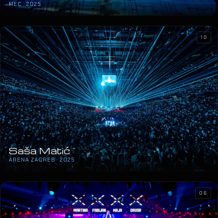
MEC · 2025
10
Saša Matić
ARENA ZAGREB · 2025
06