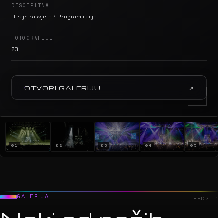
DISCIPLINA
Dizajn rasvjete / Programiranje
FOTOGRAFIJE
23
OTVORI GALERIJU
↗
01
02
03
04
05
GALERIJA
SEC / 01