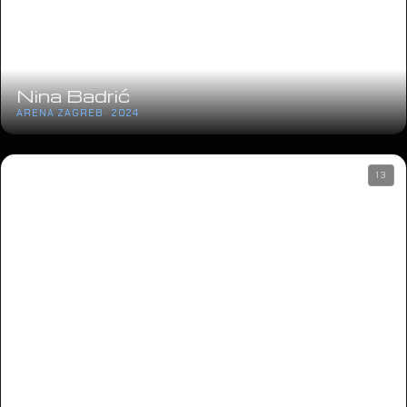
Nina Badrić
ARENA ZAGREB · 2024
13