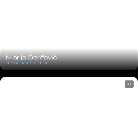
Marija Šerifović
ARENA ZAGREB · 2024
31