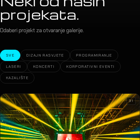
Neki od naših
projekata.
Odaberi projekt za otvaranje galerije.
SVE
DIZAJN RASVJETE
PROGRAMIRANJE
LASERI
KONCERTI
KORPORATIVNI EVENTI
KAZALIŠTE
31