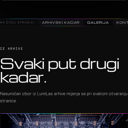
NA OVOJ STRANICI
ARHIVSKI KADAR
GALERIJA
KON
IZ ARHIVE
Svaki put drugi
kadar.
Nasumičan izbor iz LumiLas arhive mijenja se pri svakom otvaranju
stranice.