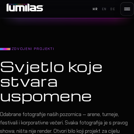
HR
EN
DE
IZDVOJENI PROJEKTI
Svjetlo koje
stvara
uspomene
Odabrane fotografije naših pozornica — arene, turneje,
festivali i korporativne večeri. Svaka fotografija je s pravog
showa; ništa nije render. Otvori bilo koji projekt za cijelu