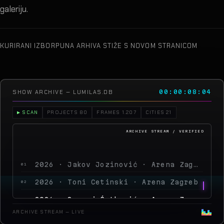
galeriju.
KURIRANI IZBOR
PUNA ARHIVA STIŽE S NOVOM STRANICOM
SHOW ARCHIVE — LUMILAS.DB
00:00:10:13
▶ SCAN
PROJECTS 80
FRAMES 1.207
CITIES 21
2026 · Jakov Jozinović · Arena Zagreb
01
2026 · Toni Cetinski · Arena Zagreb
02
2026 · Sergej Ćetković · Arena Zagreb
03
2026 · Peđa Jovanović · Arena Zagreb
04
ARCHIVE STREAM — LIVE
2026 · MegaDance Party 2
05