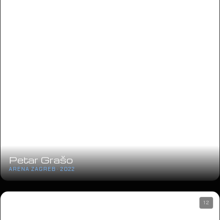
Petar Grašo
ARENA ZAGREB · 2022
12