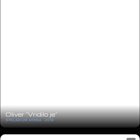
Oliver “Vridilo je”
SPALADIUM ARENA · 2019