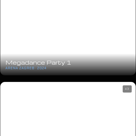
Megadance Party 1
ARENA ZAGREB · 2024
43