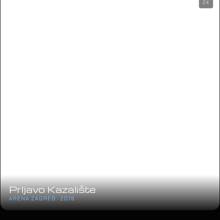
24
Prljavo Kazalište
ARENA ZAGREB · 2019