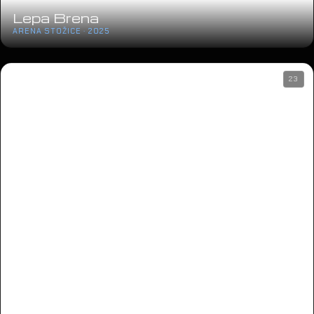
Lepa Brena
ARENA STOŽICE · 2025
23