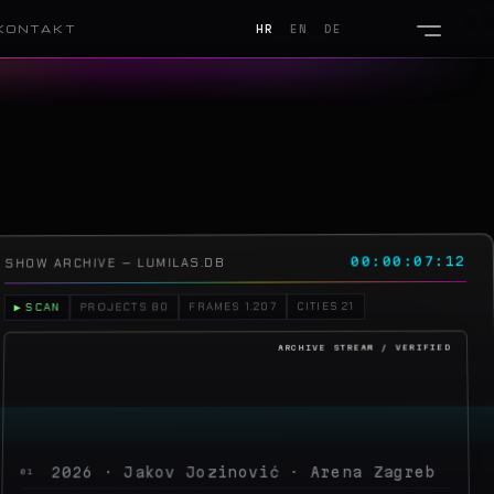
KONTAKT
HR
EN
DE
00:00:10:22
SHOW ARCHIVE — LUMILAS.DB
CITIES 21
FRAMES 1.207
PROJECTS 80
▶ SCAN
2026 · Jakov Jozinović · Arena Zagreb
01
2026 · Toni Cetinski · Arena Zagreb
02
2026 · Sergej Ćetković · Arena Zagreb
03