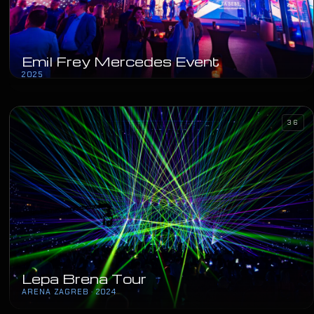
Emil Frey Mercedes Event
2025
36
Lepa Brena Tour
ARENA ZAGREB · 2024