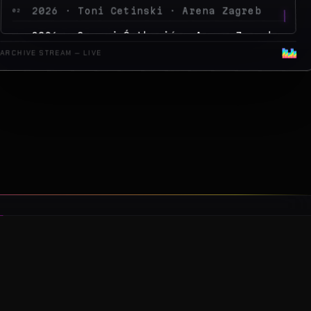
2026 · Peđa Jovanović · Arena Zagreb
04
2026 · MegaDance Party 2 · Arena Zagreb
05
ARCHIVE STREAM — LIVE