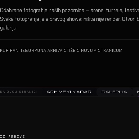
Odabrane fotografije naših pozornica — arene, turneje, festival
Svaka fotografija je s pravog showa; ništa nije render. Otvori bi
galeriju.
KURIRANI IZBOR
PUNA ARHIVA STIŽE S NOVOM STRANICOM
ARHIVSKI KADAR
GALERIJA
NA OVOJ STRANICI
IZ ARHIVE