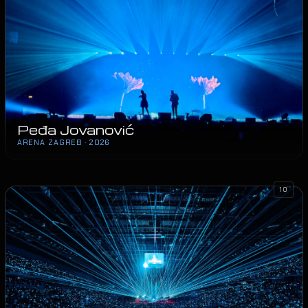
Peđa Jovanović
ARENA ZAGREB · 2026
10