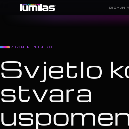
DIZAJN 
IZDVOJENI PROJEKTI
Svjetlo k
stvara
uspome