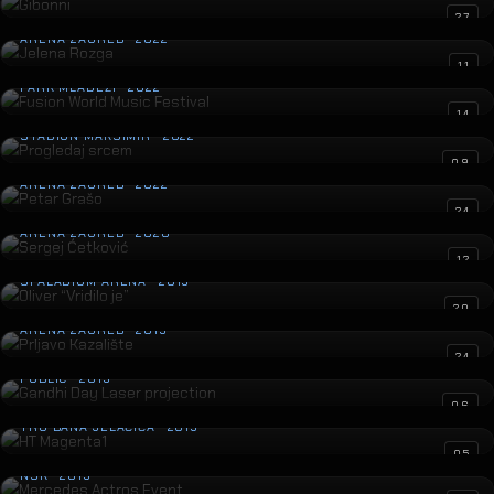
Jelena Rozga
27
ARENA ZAGREB · 2022
Fusion World Music Festival
11
PARK MLADEŽI · 2022
Progledaj srcem
14
STADION MAKSIMIR · 2022
Petar Grašo
09
ARENA ZAGREB · 2022
Sergej Ćetković
24
ARENA ZAGREB · 2020
Oliver “Vridilo je”
12
SPALADIUM ARENA · 2019
Prljavo Kazalište
20
ARENA ZAGREB · 2019
Gandhi Day Laser projection
24
PUBLIC · 2019
HT Magenta1
06
TRG BANA JELAČIĆA · 2019
Mercedes Actros Event
05
NSK · 2019