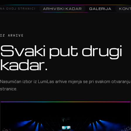
NA OVOJ STRANICI
ARHIVSKI KADAR
GALERIJA
KON
IZ ARHIVE
Svaki put drugi
kadar.
Nasumičan izbor iz LumiLas arhive mijenja se pri svakom otvaranju
stranice.