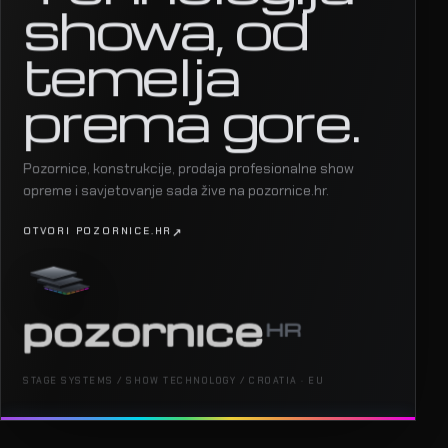
showa, od
temelja
prema gore.
Pozornice, konstrukcije, prodaja profesionalne show
opreme i savjetovanje sada žive na pozornice.hr.
OTVORI POZORNICE.HR
STAGE SYSTEMS / SHOW TECHNOLOGY / CROATIA · EU