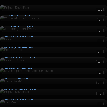
Prljavo Kazalište
GRADSKI VRT · 2018
Winterstory of Forestland
05
GŠ ČAKOVEC · 2017
Alukoenigstahl Event
14
HYPO CENTAR · 2017
Gibonni
12
ARENA ZAGREB · 2017
Petar Grašo
31
ARENA ZAGREB · 2017
Gibonni i Oliver
30
ARENA STOŽICE · 2017
Otvorenje Zračne luke Dubrovnik
04
ZL DUBROVNIK · 2017
Ivana Banfić
14
KD LISINSKI · 2017
Prljavo Kazalište
10
ARENA STOŽICE · 2017
Ivan Zak
16
ARENA ZAGREB · 2017
Prljavo Kazalište
24