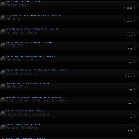
ARENA PULA · 2016
Gibonni
08
TVRĐAVA SV. MIHOVILA · 2016
Prljavo Kazalište
08
STADION TAŠMAJDAN · 2016
2CELLOS
21
ARENA DI VERONA · 2016
Gibonni i Oliver
07
TRG BANA JELAČIĆA · 2016
Saša Kovačević
15
ARENA BORIS TRAJKOVSKI · 2016
Hladno Pivo
10
HALA SPORTOVA · 2016
Tony Cetinski & Prljavo Kazalište
15
STADTHALLE DIETIKON · 2015
Legenda Ružice Grada
22
ZGK KOMEDIJA · 2015
Prljavo Kazalište
13
ŠRC ŠALATA · 2015
Mamma Mia!
07
ZGK KOMEDIJA · 2015