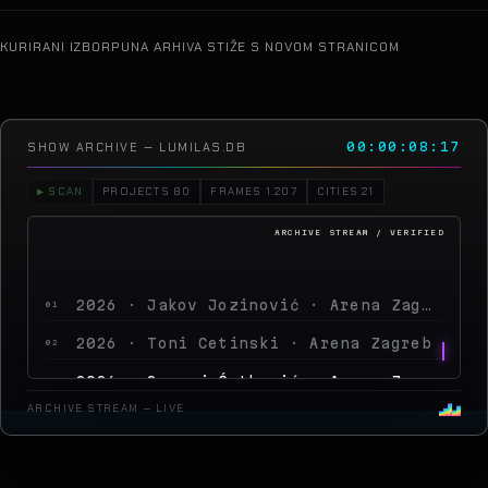
KURIRANI IZBOR
PUNA ARHIVA STIŽE S NOVOM STRANICOM
SHOW ARCHIVE — LUMILAS.DB
00:00:11:20
▶ SCAN
PROJECTS 80
FRAMES 1.207
CITIES 21
2026 · Jakov Jozinović · Arena Zagreb
01
2026 · Toni Cetinski · Arena Zagreb
02
2026 · Sergej Ćetković · Arena Zagreb
03
2026 · Peđa Jovanović · Arena Zagreb
04
ARCHIVE STREAM — LIVE
2026 · MegaDance Party 2 · Arena Zagreb
05