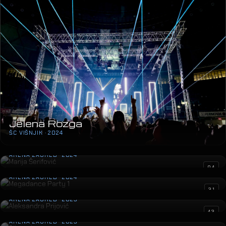
Jelena Rozga
ŠC VIŠNJIK · 2024
Marija Šerifović
ARENA ZAGREB · 2024
Megadance Party 1
04
ARENA ZAGREB · 2024
Aleksandra Prijović
31
ARENA ZAGREB · 2023
Gibonni
43
ARENA ZAGREB · 2023