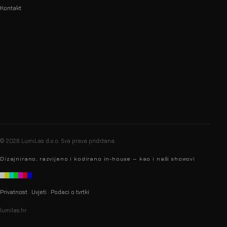
Kontakt
info@lumilas.hr
+385 98 9080 361
Ribnjak 26, 10000 Zagreb,
Hrvatska (EU)
© 2026 LumiLas d.o.o.
Sva prava pridržana.
Dizajnirano, razvijeno i kodirano in-house — kao i naši showovi
Privatnost
·
Uvjeti
·
Podaci o tvrtki
lumilas.hr