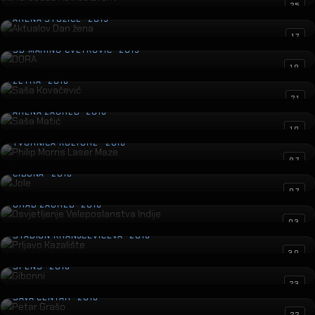
Aktualov Dan žena
25
ARENA STOŽICE · 2019
DORA
17
SD MARINO CVETKOVIĆ · 2019
Saša Kovačević
10
ZETRA · 2018
Saša Matić
21
ARENA ZAGREB · 2018
Philip Morris Laser Maze
10
TVORNICA KULTURE · 2018
Jole
07
CIBONA · 2018
Osvjetljenje Veleposlanstva Indije
07
GRAD ZAGREB · 2018
Prljavo Kazalište
03
STADION KRANJČEVIĆEVA · 2018
Gibonni
30
SPENS · 2018
Petar Grašo
23
SAVA CENTAR · 2018
22