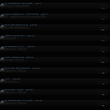
SPALADIUM ARENA · 2017
25. obljetnica priznanja RH
17
ZAGREBAČKE FONTANE · 2017
Đorđe Balašević
11
ARENA ZAGREB · 2016
Gibonni
05
SAVA CENTAR · 2016
Gibonni i Oliver
11
GRADSKI VRT · 2016
Korak u život
14
HNK ZAGREB · 2016
Gibonni i Oliver
23
ARENA VARAŽDIN · 2016
The Voice
15
HRT · 2016
Gibonni i Oliver
14
ARENA PULA · 2016
Gibonni i Oliver
15
SPALADIUM ARENA · 2016
Petar Grašo
19