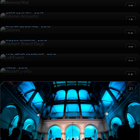
Gibonni Acoustic
05
SAVA CENTAR · 2014
Gibonni
18
ARENA BEOGRAD · 2013
Vaillant Brand Days
09
MUZEJ MIMARA · 2013
Lidl Event
05
TRG BANA JELAČIĆA · 2013
Mozart u vrtu
04
HALU · 2012
08
21