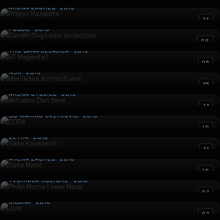
ARENA ZAGREB · 2019
Gandhi Day Laser projection
24
PUBLIC · 2019
HT Magenta1
06
TRG BANA JELAČIĆA · 2019
Mercedes Actros Event
05
NSK · 2019
Aktualov Dan žena
25
ARENA STOŽICE · 2019
DORA
17
SD MARINO CVETKOVIĆ · 2019
Saša Kovačević
10
ZETRA · 2018
Saša Matić
21
ARENA ZAGREB · 2018
Philip Morris Laser Maze
10
TVORNICA KULTURE · 2018
Jole
07
CIBONA · 2018
Osvjetljenje Veleposlanstva Indije
07