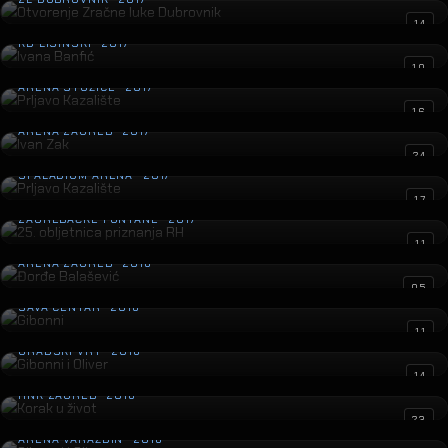
Ivana Banfić
14
KD LISINSKI · 2017
Prljavo Kazalište
10
ARENA STOŽICE · 2017
Ivan Zak
16
ARENA ZAGREB · 2017
Prljavo Kazalište
24
SPALADIUM ARENA · 2017
25. obljetnica priznanja RH
17
ZAGREBAČKE FONTANE · 2017
Đorđe Balašević
11
ARENA ZAGREB · 2016
Gibonni
05
SAVA CENTAR · 2016
Gibonni i Oliver
11
GRADSKI VRT · 2016
Korak u život
14
HNK ZAGREB · 2016
Gibonni i Oliver
23
ARENA VARAŽDIN · 2016