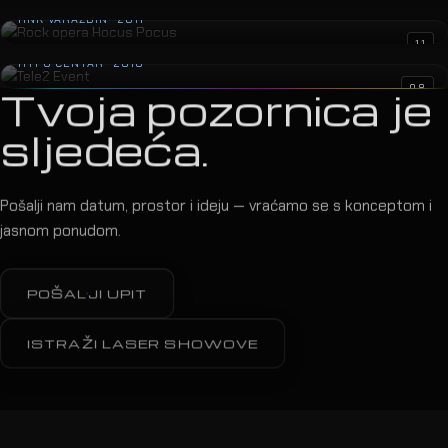
Rock opera Hocus Pocus
HNK VARAŽDIN · 2011
Tele2 Event
11
HYPO CENTAR · 2010
08
Tvoja pozornica je
sljedeća.
Pošalji nam datum, prostor i ideju — vraćamo se s konceptom i
jasnom ponudom.
POŠALJI UPIT
ISTRAŽI LASER SHOWOVE