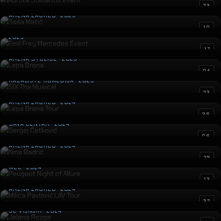
Saša Matić
23
ARENA ZAGREB · 2025
Emil Frey Mercedes Event
10
2025
Lepa Brena
17
ARENA STOŽICE · 2025
SIX The Musical
04
KAZALIŠTE KOMEDIJA · 2025
Lepa Brena Tour
23
ARENA ZAGREB · 2024
Sergej Ćetković
36
SAVA CENTAR · 2024
Nina Badrić
06
ARENA ZAGREB · 2024
Peugeot Night of Allure
25
MEC · 2024
Milica Pavlović LAV Tour
13
ARENA ZAGREB · 2024
Jelena Rozga
32
ŠC VIŠNJIK · 2024