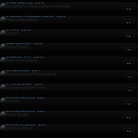
GRAD ZAGREB · 2018
Prljavo Kazalište
03
STADION KRANJČEVIĆEVA · 2018
Gibonni
30
SPENS · 2018
Petar Grašo
23
SAVA CENTAR · 2018
Prljavo Kazalište
22
GRADSKI VRT · 2018
Winterstory of Forestland
05
GŠ ČAKOVEC · 2017
Alukoenigstahl Event
14
HYPO CENTAR · 2017
Gibonni
12
ARENA ZAGREB · 2017
Petar Grašo
31
ARENA ZAGREB · 2017
Gibonni i Oliver
30
ARENA STOŽICE · 2017
Otvorenje Zračne luke Dubrovnik
04
ZL DUBROVNIK · 2017