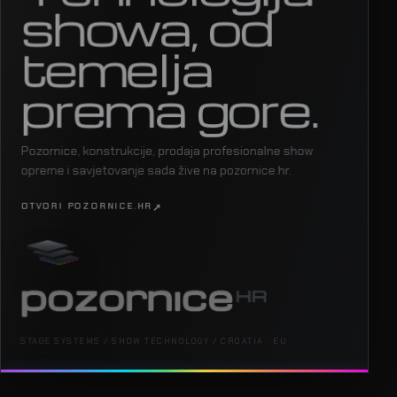
showa, od
temelja
prema gore.
Pozornice, konstrukcije, prodaja profesionalne show
opreme i savjetovanje sada žive na pozornice.hr.
OTVORI POZORNICE.HR
STAGE SYSTEMS / SHOW TECHNOLOGY / CROATIA · EU