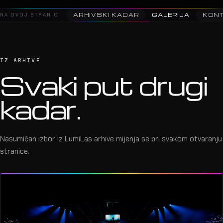
NA OVOJ STRANICI
ARHIVSKI KADAR
GALERIJA
KON
IZ ARHIVE
Svaki put drugi
kadar.
Nasumičan izbor iz LumiLas arhive mijenja se pri svakom otvaranju
stranice.