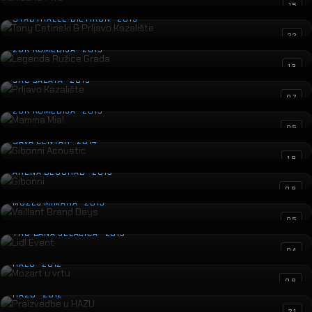
Tony Cetinski & Prljavo Kazalište
15
STADTHALLE DIETIKON · 2015
Legenda Ružice Grada
22
ZGK KOMEDIJA · 2015
Prljavo Kazalište
13
ŠRC ŠALATA · 2015
Mamma Mia!
07
ZGK KOMEDIJA · 2015
Gibonni Acoustic
05
SAVA CENTAR · 2014
Gibonni
18
ARENA BEOGRAD · 2013
Vaillant Brand Days
09
MUZEJ MIMARA · 2013
Lidl Event
05
TRG BANA JELAČIĆA · 2013
Mozart u vrtu
04
HALU · 2012
Praizvedbe u HAZU
08
HAZU · 2012
21