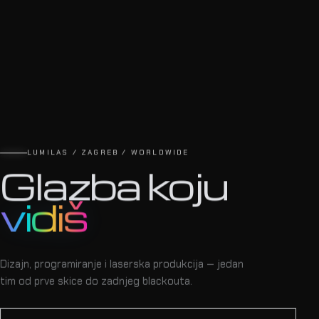
LUMILAS / ZAGREB / WORLDWIDE
Glazba koju
vidiš
Dizajn, programiranje i laserska produkcija — jedan
tim od prve skice do zadnjeg blackouta.