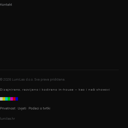
Kontakt
info@lumilas.hr
+385 98 9080 361
Ribnjak 26, 10000 Zagreb,
Hrvatska (EU)
© 2026 LumiLas d.o.o.
Sva prava pridržana.
Dizajnirano, razvijeno i kodirano in-house — kao i naši showovi
Privatnost
·
Uvjeti
·
Podaci o tvrtki
lumilas.hr