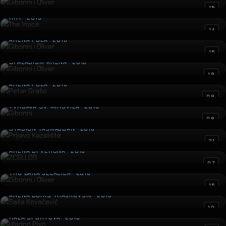
The Voice
15
HRT · 2016
Gibonni i Oliver
14
ARENA PULA · 2016
Gibonni i Oliver
15
SPALADIUM ARENA · 2016
Petar Grašo
19
ARENA PULA · 2016
Gibonni
08
TVRĐAVA SV. MIHOVILA · 2016
Prljavo Kazalište
08
STADION TAŠMAJDAN · 2016
2CELLOS
21
ARENA DI VERONA · 2016
Gibonni i Oliver
07
TRG BANA JELAČIĆA · 2016
Saša Kovačević
15
ARENA BORIS TRAJKOVSKI · 2016
Hladno Pivo
10
HALA SPORTOVA · 2016