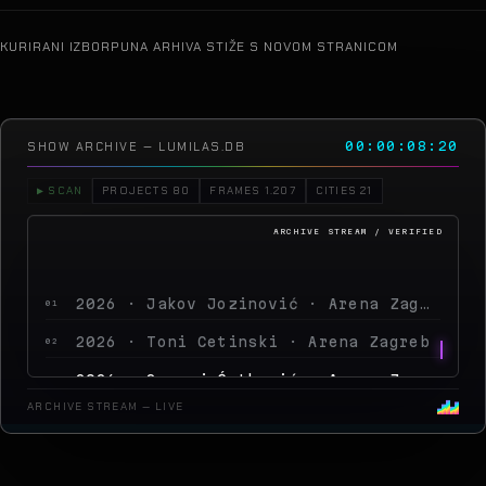
KURIRANI IZBOR
PUNA ARHIVA STIŽE S NOVOM STRANICOM
SHOW ARCHIVE — LUMILAS.DB
00:00:10:21
▶ SCAN
PROJECTS 80
FRAMES 1.207
CITIES 21
2026 · Jakov Jozinović · Arena Zagreb
01
2026 · Toni Cetinski · Arena Zagreb
02
2026 · Sergej Ćetković · Arena Zagreb
03
2026 · Peđa Jovanović · Arena Zagreb
04
ARCHIVE STREAM — LIVE