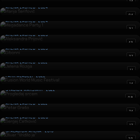
Marija Šerifović
14
ARENA ZAGREB · 2024
Megadance Party 1
04
ARENA ZAGREB · 2024
Aleksandra Prijović
31
ARENA ZAGREB · 2023
Gibonni
43
ARENA ZAGREB · 2023
Jelena Rozga
27
ARENA ZAGREB · 2022
Fusion World Music Festival
11
PARK MLADEŽI · 2022
Progledaj srcem
14
STADION MAKSIMIR · 2022
Petar Grašo
09
ARENA ZAGREB · 2022
Sergej Ćetković
24
ARENA ZAGREB · 2020
Oliver “Vridilo je”
12
SPALADIUM ARENA · 2019
Prljavo Kazalište
20