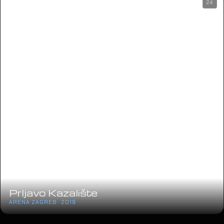
24
Prljavo Kazalište
ARENA ZAGREB · 2019