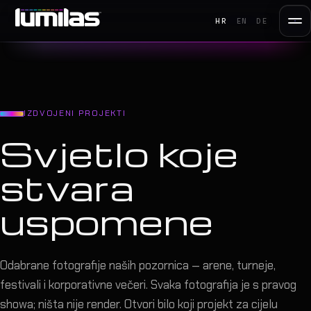
HR
EN
DE
IZDVOJENI PROJEKTI
Svjetlo koje
stvara
uspomene
Odabrane fotografije naših pozornica — arene, turneje,
festivali i korporativne večeri. Svaka fotografija je s pravog
showa; ništa nije render. Otvori bilo koji projekt za cijelu