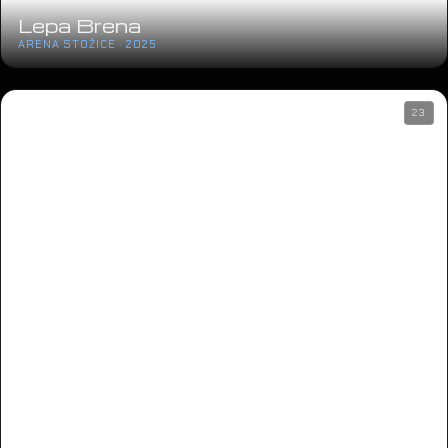
Lepa Brena
ARENA STOŽICE · 2025
23