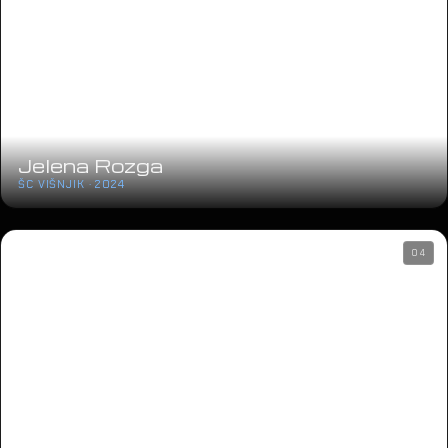
Jelena Rozga
ŠC VIŠNJIK · 2024
04