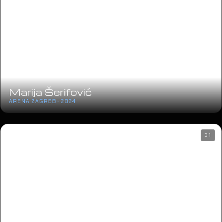
Marija Šerifović
ARENA ZAGREB · 2024
31