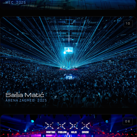
MEC · 2025
10
Saša Matić
ARENA ZAGREB · 2025
06