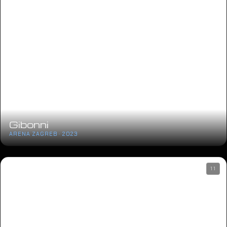
Gibonni
ARENA ZAGREB · 2023
11