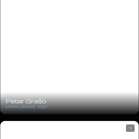
Petar Grašo
ARENA ZAGREB · 2022
12