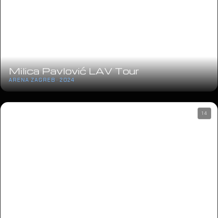
Milica Pavlović LAV Tour
ARENA ZAGREB · 2024
14