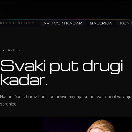
NA OVOJ STRANICI
ARHIVSKI KADAR
GALERIJA
KON
IZ ARHIVE
Svaki put drugi
kadar.
Nasumičan izbor iz LumiLas arhive mijenja se pri svakom otvaranju
stranice.