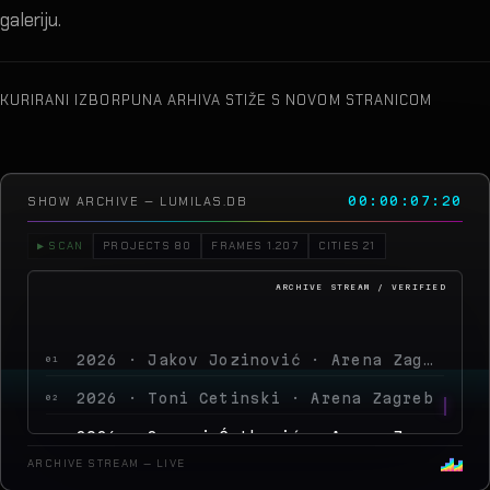
galeriju.
KURIRANI IZBOR
PUNA ARHIVA STIŽE S NOVOM STRANICOM
SHOW ARCHIVE — LUMILAS.DB
00:00:10:05
▶ SCAN
PROJECTS 80
FRAMES 1.207
CITIES 21
2026 · Jakov Jozinović · Arena Zagreb
01
2026 · Toni Cetinski · Arena Zagreb
02
2026 · Sergej Ćetković · Arena Zagreb
03
2026 · Peđa Jovanović · Arena Zagreb
04
ARCHIVE STREAM — LIVE
2026 · MegaDance Party 2
05