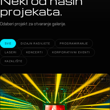
Neki od naših
projekata.
Odaberi projekt za otvaranje galerije.
SVE
DIZAJN RASVJETE
PROGRAMIRANJE
LASERI
KONCERTI
KORPORATIVNI EVENTI
KAZALIŠTE
31