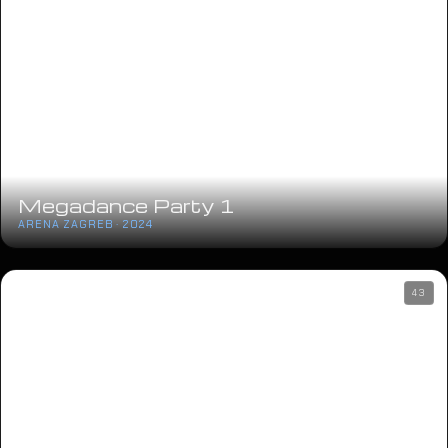
Megadance Party 1
ARENA ZAGREB · 2024
43