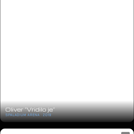
Oliver “Vridilo je”
SPALADIUM ARENA · 2019