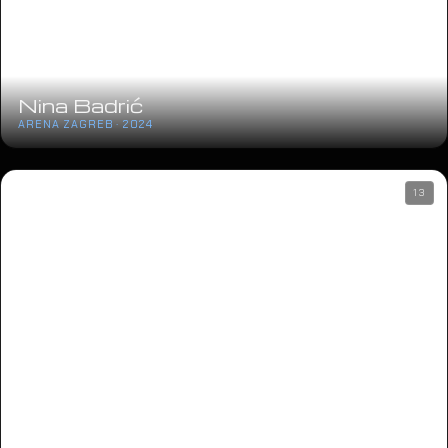
Nina Badrić
ARENA ZAGREB · 2024
13