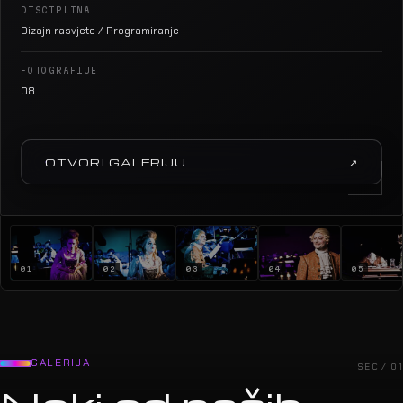
DISCIPLINA
Dizajn rasvjete / Programiranje
FOTOGRAFIJE
08
OTVORI GALERIJU
↗
01
02
03
04
05
GALERIJA
SEC / 01