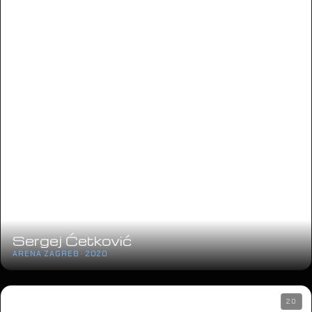
Sergej Ćetković
ARENA ZAGREB · 2020
20