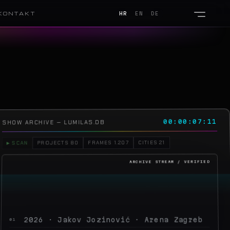
KONTAKT
HR
EN
DE
00:00:10:22
SHOW ARCHIVE — LUMILAS.DB
CITIES 21
FRAMES 1.207
PROJECTS 80
▶ SCAN
2026 · Jakov Jozinović · Arena Zagreb
01
2026 · Toni Cetinski · Arena Zagreb
02
2026 · Sergej Ćetković · Arena Zagreb
03