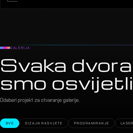
GALERIJA
Svaka dvora
smo osvijetlil
Odaberi projekt za otvaranje galerije.
SVE
DIZAJN RASVJETE
PROGRAMIRANJE
LASER