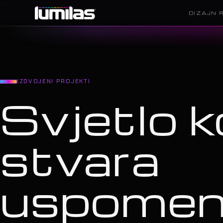
DIZAJN 
IZDVOJENI PROJEKTI
Svjetlo k
stvara
uspome