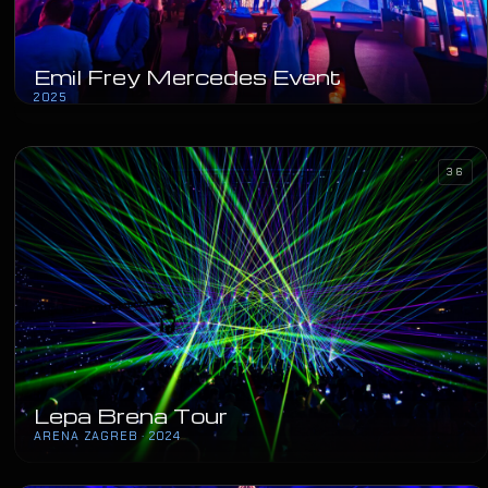
Emil Frey Mercedes Event
2025
36
Lepa Brena Tour
ARENA ZAGREB · 2024