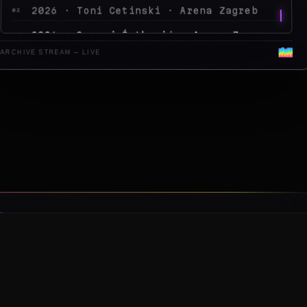
2026 · Peđa Jovanović · Arena Zagreb
04
2026 · MegaDance Party 2 · Arena Z
05
ARCHIVE STREAM — LIVE