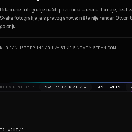
Odabrane fotografije naših pozornica — arene, turneje, festival
Svaka fotografija je s pravog showa; ništa nije render. Otvori bi
galeriju.
KURIRANI IZBOR
PUNA ARHIVA STIŽE S NOVOM STRANICOM
ARHIVSKI KADAR
GALERIJA
NA OVOJ STRANICI
IZ ARHIVE