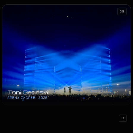
09
Toni Cetinski
ARENA ZAGREB · 2026
11