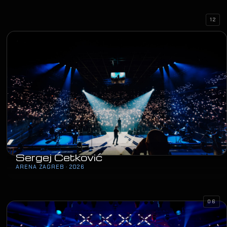
12
Sergej Ćetković
ARENA ZAGREB · 2026
06