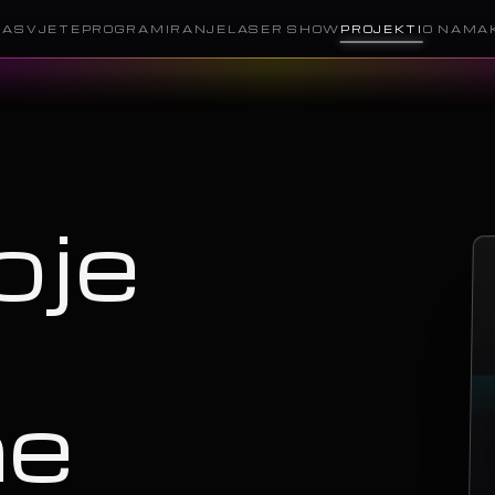
RASVJETE
PROGRAMIRANJE
LASER SHOW
PROJEKTI
O NAMA
oje
ne