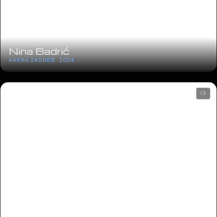
Nina Badrić
ARENA ZAGREB · 2024
13