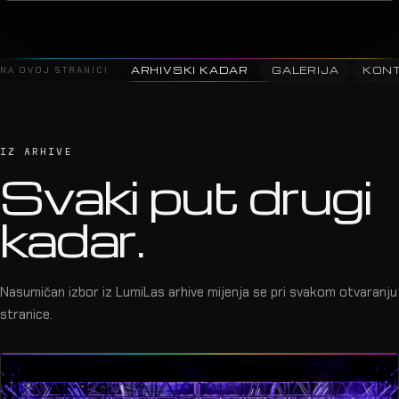
NA OVOJ STRANICI
ARHIVSKI KADAR
GALERIJA
KON
IZ ARHIVE
Svaki put drugi
kadar.
Nasumičan izbor iz LumiLas arhive mijenja se pri svakom otvaranju
stranice.