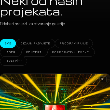
Neki od naših
projekata.
Odaberi projekt za otvaranje galerije.
SVE
DIZAJN RASVJETE
PROGRAMIRANJE
LASERI
KONCERTI
KORPORATIVNI EVENTI
KAZALIŠTE
31