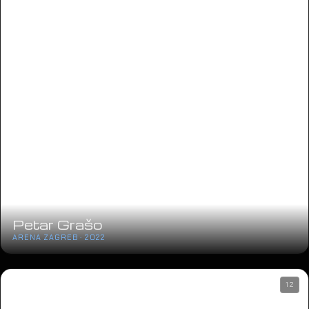
Petar Grašo
ARENA ZAGREB · 2022
12