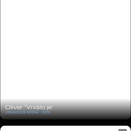
Oliver “Vridilo je”
SPALADIUM ARENA · 2019