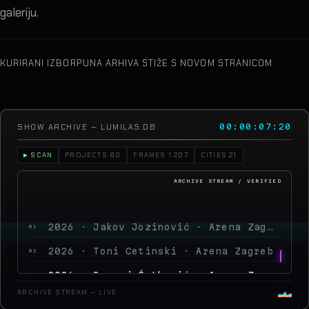
galeriju.
KURIRANI IZBOR
PUNA ARHIVA STIŽE S NOVOM STRANICOM
SHOW ARCHIVE — LUMILAS.DB
00:00:10:09
▶ SCAN
PROJECTS 80
FRAMES 1.207
CITIES 21
2026 · Jakov Jozinović · Arena Zagreb
01
2026 · Toni Cetinski · Arena Zagreb
02
2026 · Sergej Ćetković · Arena Zagreb
03
2026 · Peđa Jovanović · Arena Zagreb
04
ARCHIVE STREAM — LIVE
2026 · MegaDance Pa
05