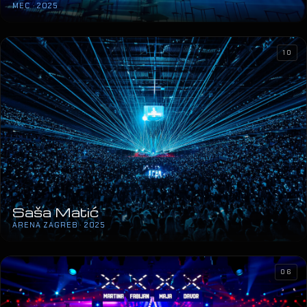
MEC · 2025
10
Saša Matić
ARENA ZAGREB · 2025
06