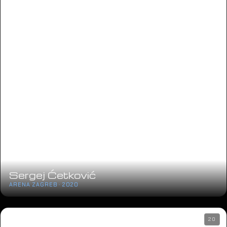
Sergej Ćetković
ARENA ZAGREB · 2020
20