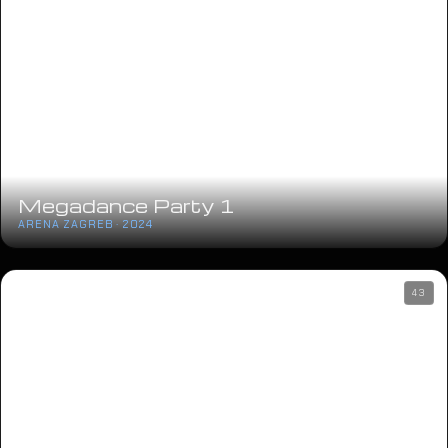
Megadance Party 1
ARENA ZAGREB · 2024
43