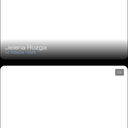
Jelena Rozga
ŠC VIŠNJIK · 2024
04