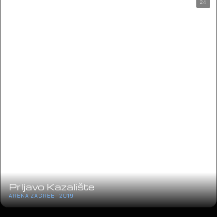
24
Prljavo Kazalište
ARENA ZAGREB · 2019