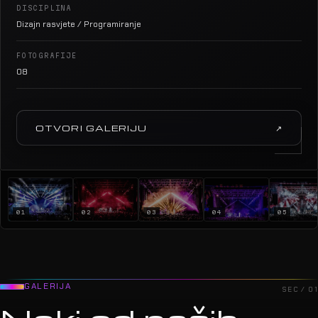
DISCIPLINA
Dizajn rasvjete / Programiranje
FOTOGRAFIJE
08
OTVORI GALERIJU
↗
01
02
03
04
05
GALERIJA
SEC / 01