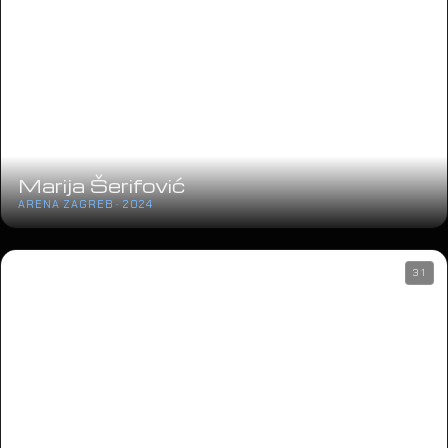
Marija Šerifović
ARENA ZAGREB · 2024
31