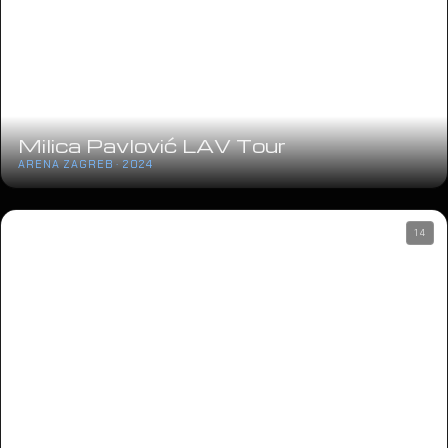
Milica Pavlović LAV Tour
ARENA ZAGREB · 2024
14