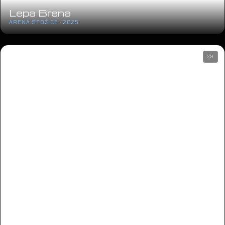
Lepa Brena
ARENA STOŽICE · 2025
23