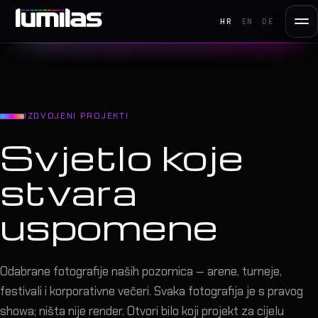
HR
EN
DE
IZDVOJENI PROJEKTI
Svjetlo koje
stvara
uspomene
Odabrane fotografije naših pozornica — arene, turneje,
festivali i korporativne večeri. Svaka fotografija je s pravog
showa; ništa nije render. Otvori bilo koji projekt za cijelu